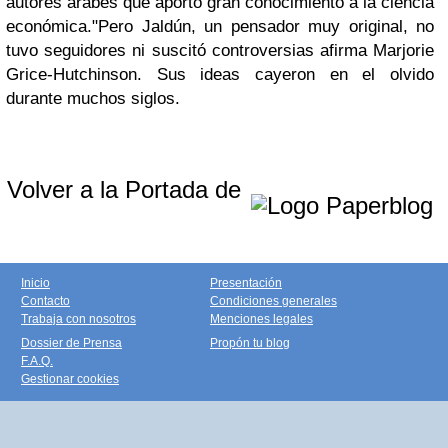
autores árabes que aportó gran conocimiento a la ciencia
económica."Pero Jaldún, un pensador muy original, no
tuvo seguidores ni suscitó controversias afirma Marjorie
Grice-Hutchinson. Sus ideas cayeron en el olvido
durante muchos siglos.
Volver a la Portada de
Inicio
Presentación
Contacto
Condiciones generales
Trabaja con nosotros
Menciones legales
Dossier de Prensa
Propón tu blog
F.A.Q.
Gestionar cookies