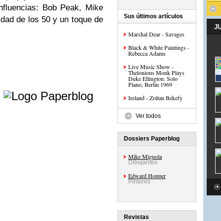
influencias: Bob Peak, Mike
Sus últimos artículos
idad de los 50 y un toque de
J
Marshal Dear - Savages
Black & White Paintings -
Rebecca Adams
Live Music Show -
Thelonious Monk Plays
Duke Ellington: Solo
Piano, Berlin 1969
e
Ireland - Zoltan Bekefy
Ver todos
Dossiers Paperblog
Mike Mignola
Dibujantes
Edward Hopper
Pintores
Revistas