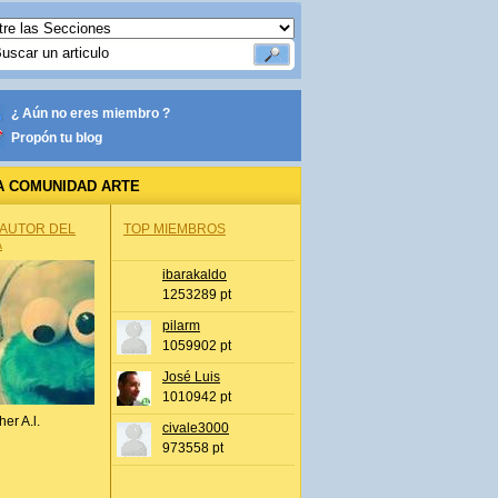
¿ Aún no eres miembro ?
Propón tu blog
A COMUNIDAD ARTE
 AUTOR DEL
TOP MIEMBROS
A
ibarakaldo
1253289 pt
pilarm
1059902 pt
José Luis
1010942 pt
her A.l.
civale3000
973558 pt