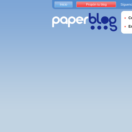
Inicio
Propón tu blog
Sígueno
Cu
E