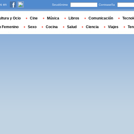
s en
Seudónimo
Contraseña
ltura y Ocio
Cine
Música
Libros
Comunicación
Tecnol
n Femenino
Sexo
Cocina
Salud
Ciencia
Viajes
Ten