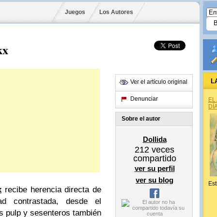
Juegos
Los Autores
kx
L
Ver el artículo original
Denunciar
EL
DÍ
Sobre el autor
Dollida
212
veces
compartido
ver su perfil
ver su blog
Est
x
recibe herencia directa de
ad contrastada, desde el
es pulp y sesenteros también