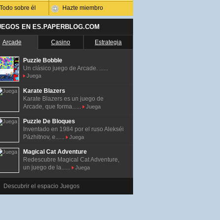
Todo sobre él
Hazte miembro
UEGOS EN ES.PAPERBLOG.COM
Arcade
Casino
Estrategia
Puzzle Bobble
Un clásico juego de Arcade. ......
Juega
Karate Blazers
Karate Blazers es un juego de
Arcade, que forma......
Juega
Puzzle De Bloques
Inventado en 1984 por el ruso Alekséi
Pázhitnov, e......
Juega
Magical Cat Adventure
Redescubre Magical Cat Adventure,
un juego de la......
Juega
Descubrir el espacio Juegos