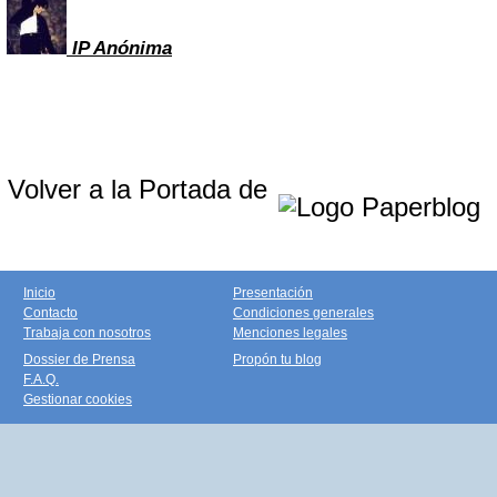
IP A
nónima
Volver a la Portada de
Inicio
Presentación
Contacto
Condiciones generales
Trabaja con nosotros
Menciones legales
Dossier de Prensa
Propón tu blog
F.A.Q.
Gestionar cookies