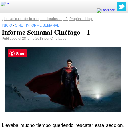
¿Los artículos de tu blog publicados aquí? ¡Propón tu blog!
INICIO
›
CINE
›
INFORME SEMANAL
Informe Semanal Cinéfago – I -
Publicado el 28 junio 2013 por
Cinefagos
Save
Llevaba mucho tiempo queriendo rescatar esta sección,