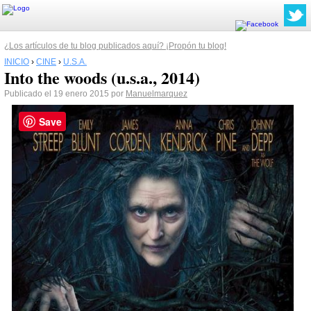
¿Los artículos de tu blog publicados aquí? ¡Propón tu blog!
INICIO
›
CINE
›
U.S.A.
Into the woods (u.s.a., 2014)
Publicado el 19 enero 2015 por
Manuelmarquez
Save