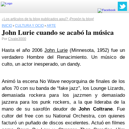
¿Los artículos de tu blog publicados aquí? ¡Propón tu blog!
INICIO
›
CULTURA Y OCIO
›
ARTE
John Lurie cuando se acabó la música
Por
Civale3000
Hasta el año 2006
John Lurie
(Minnesota, 1952) fue un
verdadero Hombre del Renacimiento. Un músico de
culto, un actor inesperado, un dandy.
Animó la escena No Wave neoyorquina de finales de los
años 70 con su banda de “fake jazz”, los Lounge Lizards,
demasiada rockera para los jazzmen y demasiado
jazzera para los punk rockers, a la que lideraba de la
mano de su saxofón deudor de
John Coltrane
. Fue
cultor del free con su National Orchestra, con quienes
facturó un puñado de discos excelentes. Actuó en filmes