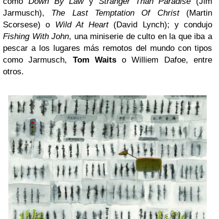
como
Down By Law
y
Stranger Than Paradise
(Jim
Jarmusch),
The Last Temptation Of Christ
(Martin
Scorsese) o
Wild At Heart
(David Lynch); y condujo
Fishing With John
, una miniserie de culto en la que iba a
pescar a los lugares más remotos del mundo con tipos
como Jarmusch,
Tom Waits
o Williem Dafoe, entre
otros.