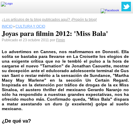
¿Los artículos de tu blog publicados aquí? ¡Propón tu blog!
INICIO
›
CULTURA Y OCIO
Joyas para filmin 2012: 'Miss Bala'
Publicado el 23 octubre 2011 por
Fimin
Lo advertimos en Cannes, nos reafirmamos en Donosti. Ella
solita se bastaba para llevarse en La Croisette los elogios de
una exigente crítica que no le tembló el pulso a la hora de
cargarse el nuevo "Tarnation" de Jonathan Caouette, mostrar
su decepción ante el edulcorado adolescente terminal de
Gus
van Sant
o restar mérito a la sensación de Sundance, "Martha
Macy May Marlene" en la sección Un Certain Regard.
Inspirada en la detención por tráfico de drogas de la ex Miss
Sinaloa, el austero thriller del mexicano
Gerardo Naranjo
no
sólo ha respondido a nuestras grandes expectativas, nos ha
ofrecido mucho más. Confirmado queda,
"Miss Bala"
dispara
a matar asestando un duro (y excelente) golpe al sueño
mexicano.
¿De qué va?