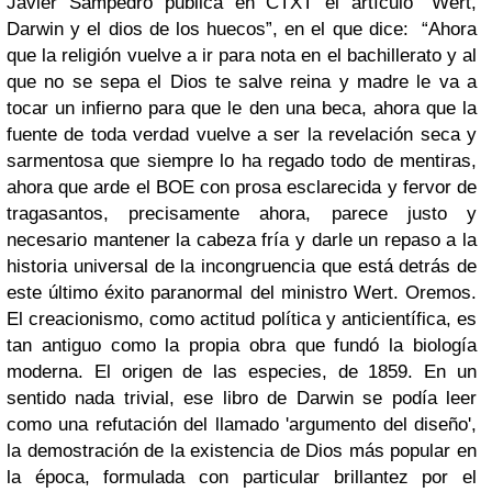
Javier Sampedro publica en CTXT el artículo “Wert,
Darwin y el dios de los huecos”, en el que dice:
“
Ahora
que la religión vuelve a ir para nota en el bachillerato y al
que no se sepa el Dios te salve reina y madre le va a
tocar un infierno para que le den una beca, ahora que la
fuente de toda verdad vuelve a ser la revelación seca y
sarmentosa que siempre lo ha regado todo de mentiras,
ahora que arde el BOE con prosa esclarecida y fervor de
tragasantos, precisamente ahora, parece justo y
necesario mantener la cabeza fría y darle un repaso a la
historia universal de la incongruencia que está detrás de
este último éxito paranormal del ministro Wert. Oremos.
El creacionismo, como actitud política y anticientífica, es
tan antiguo como la propia obra que fundó la biología
moderna. El origen de las especies, de 1859. En un
sentido nada trivial, ese libro de Darwin se podía leer
como una refutación del llamado 'argumento del diseño',
la demostración de la existencia de Dios más popular en
la época, formulada con particular brillantez por el