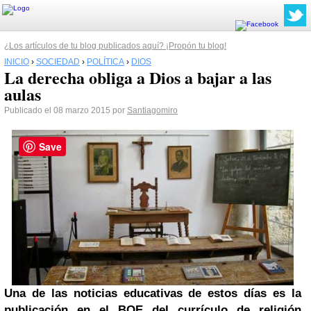
¿Los artículos de tu blog publicados aquí? ¡Propón tu blog!
INICIO
›
SOCIEDAD
›
POLÍTICA
›
DIOS
La derecha obliga a Dios a bajar a las
aulas
Publicado el 08 marzo 2015 por
Santiagomiro
Save
Una de las noticias educativas de estos días es la
publicación en el BOE del currículo de religión