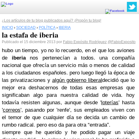
¿Los artículos de tu blog publicados aquí? ¡Propón tu blog!
INICIO
›
SOCIEDAD
›
POLÍTICA
›
IBERIA
la estafa de iberia
Publicado el 15 diciembre 2013 por
Fabio Expósito Rodríguez
@FabioExposito
hubo un tiempo, yo no lo recuerdo, en el que los aviones
de
iberia
nos pertenecían a todos. una compañía
nacional que ofrecía un servicio más o menos de calidad
a los ciudadanos españoles. pero luego llegó la época de
las privatizaciones y
algún gobierno liberal
decidió que lo
mejor era deshacernos de todas esas empresas que
significaban algo para nuestra calidad de vida. hoy
todavía resisten algunas, aunque desde '
loterías
' hasta
'
correos
', pasando por 'renfe', sus empleados viven con
el temor de que cualquier día se decida un cambio de
rumbo radical. pero eso da para otra “entrada”.
siempre que he querido y he podido pagar un viaje