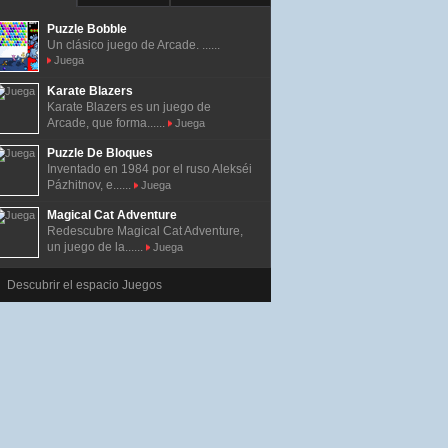
Puzzle Bobble
Un clásico juego de Arcade. ......
Juega
Karate Blazers
Karate Blazers es un juego de
Arcade, que forma......
Juega
Puzzle De Bloques
Inventado en 1984 por el ruso Alekséi
Pázhitnov, e......
Juega
Magical Cat Adventure
Redescubre Magical Cat Adventure,
un juego de la......
Juega
Descubrir el espacio Juegos