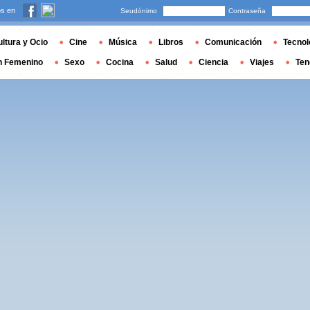
s en
Seudónimo
Contraseña
ltura y Ocio
Cine
Música
Libros
Comunicación
Tecnol
n Femenino
Sexo
Cocina
Salud
Ciencia
Viajes
Ten