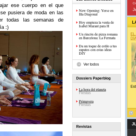
Cr
lajar ese cuerpo en el que
J
New Opening: Yerse en
 se pusiera de moda en las
Illa Diagonal
er todas las semanas de
Hoy empieza la venta de
L
Isabel Marant para H
a :)
Un rincón de pizza romana
EL
en Barcelona: La Fermata
DÍ
Da un toque de estilo a tus
zapatos con estas ideas
DIY
Ver todos
Dossiers Paperblog
Est
La hora del planeta
Fiestas
Primavera
Fiestas
J
Revistas