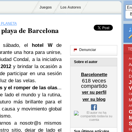
Juegos
Los Autores
L PLANETA
a playa de Barcelona
o sábado, el
hotel W
de
T
Denunciar
ante una hora para unirse,
iudad Condal, a la iniciativa
A
Sobre el autor
A
2012
y brindar la ocasión a
F
e participar en una sesión
Barcelonette
D
 luz de las velas.
618
veces
J
compartido
as y el romper de las olas
...
V
ver su perfil
 lado el mundo y la rutina,
Ci
ver su blog
M
uturo más brillante para el
A
 causa y movimiento global
G
mismo.
M
carnos a nosotr@s mismos
S
ro sitio, dejar de lado el
El
Sus últimos artículos