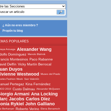
¿ Aún no eres miembro ?
Propón tu blog
EMAS POPULARES
Alexander Wang
maya Arzuaga
dolfo Domínguez
Manolo Blahnik
rancis Montesinos
Paco Rabanne
avid Delfín
Vicky Martín Berrocal
uan Duyos
ivienne Westwood
Museo del Prado
beles Fashion Week
San Valentín
anuel Pertegaz
Kina Fernández
Custo Dalmau
RCO 2010
Alexander McQueen
iorgio Armani
Ana Locking
arc Jacobs
Carlos Díez
onia Rykiel
John Galliano
Roberto Verino
io Berhanyer
Elena Benarroch