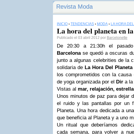
Revista Moda
INICIO
›
TENDENCIAS
›
MODA
›
LA HORA DE
La hora del planeta en l
Publicado el 03 abril 2012 por
Barcelonette
De 20:30 a 21:30h el pasad
Barcelona
se quedó a oscuras dur
junto a algunas celebrities de la c
solidaria de
La Hora Del Planeta
los comprometidos con la causa d
de yoga organizada por el
Dir
a la
Vistas al
mar, relajación, estrell
Unos minutos de paz para dejar de
el ruido y las pantallas por un f
Planeta. Una hora dedicada a una
que beneficia al Planeta y a uno 
Un ritual que deberíamos dedi
cada semana, para volver a nuest