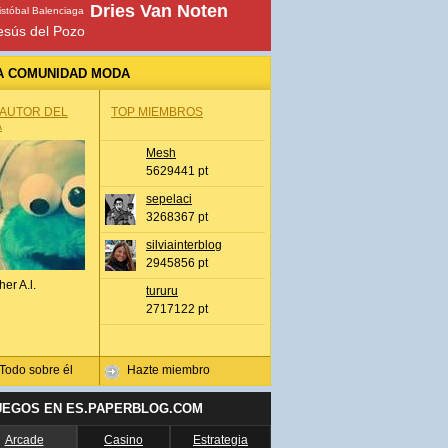
Dries Van Noten
istóbal Balenciaga
esús del Pozo
A COMUNIDAD MODA
 AUTOR DEL
TOP MIEMBROS
A
Mesh
5629441 pt
sepelaci
3268367 pt
silviainterblog
2945856 pt
her A.l.
tururu
2717122 pt
Todo sobre él
Hazte miembro
UEGOS EN ES.PAPERBLOG.COM
Arcade
Casino
Estrategia