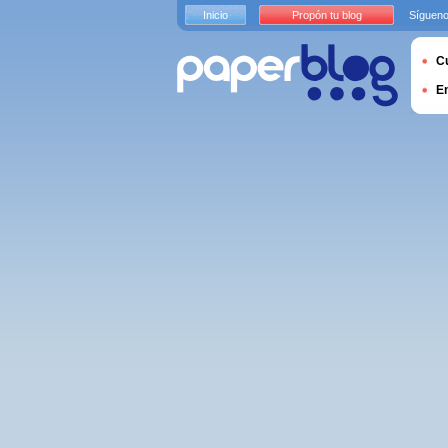
Inicio
Propón tu blog
Sígueno
Cu
E