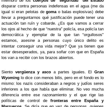
miembro de los
cuerpos de “seguridad” del Estado
disparar contra personas indefensas en el agua (me da
igual si eran pelotas de
goma
o balas explosivas) debe
llevar a preguntarnos qué justificación puede tener una
actuación tan ruín y cobarde. ¿Es que vamos a cerrar
los ojos al hecho de que “nuestra” policía, esa policía tan
democrática y ejemplar de la que tan “orgullosos”
estamos, asesine a personas cuyo único delito es
intentar conseguir una vida mejor? Que ya tienen que
estar desesperados, ya, para soñar con que en España
los van a recibir con los brazos abiertos.
Siento
vergüenza y asco
a partes iguales. El
Gran
Wyoming
lo dice con menos bilis, pero en el fondo es lo
mismo: los nazis consideraban a negros y judíos seres
inferiores a los que había que eliminar. No veo mucha
diferencia entre ese razonamiento y el que rige las
políticas de control de
fronteras entre España y
Marruecos
. Se diría que en vez de personas, quienes