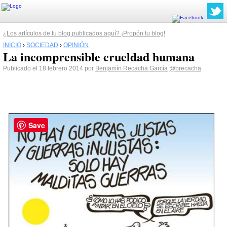
¿Los artículos de tu blog publicados aquí? ¡Propón tu blog!
INICIO
›
SOCIEDAD
›
OPINIÓN
La incomprensible crueldad humana
Publicado el 18 febrero 2014 por
Benjamín Recacha García
@brecacha
Save