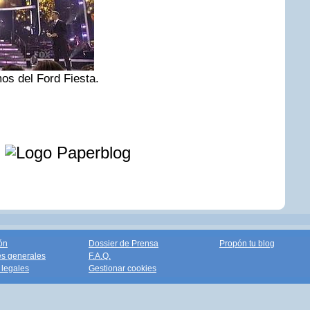
os del Ford Fiesta.
e
ón
Dossier de Prensa
Propón tu blog
s generales
F.A.Q.
legales
Gestionar cookies