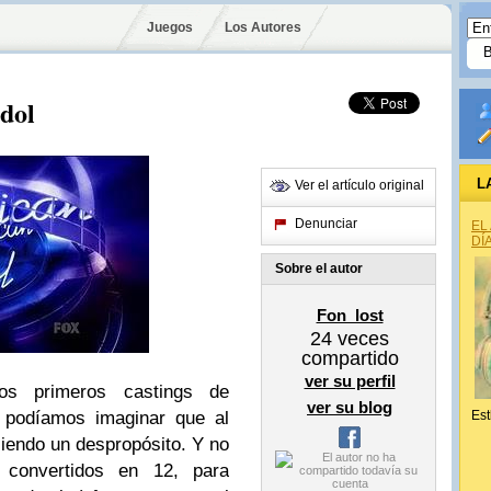
Juegos
Los Autores
dol
L
Ver el artículo original
Denunciar
EL
DÍ
Sobre el autor
Fon_lost
24
veces
compartido
ver su perfil
s primeros castings de
ver su blog
o podíamos imaginar que al
Est
 siendo un despropósito. Y no
 convertidos en 12, para