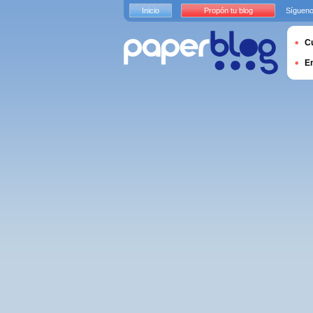
Inicio
Propón tu blog
Sígueno
Cu
E