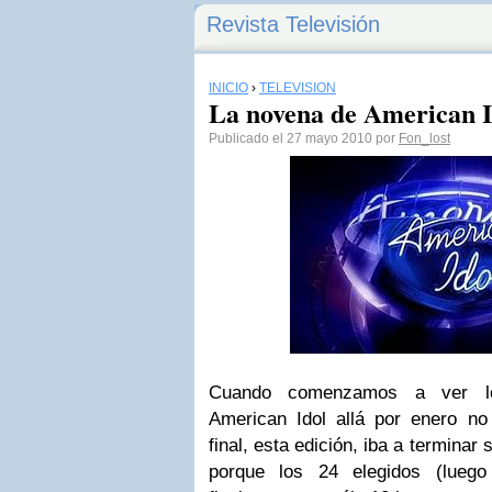
Revista Televisión
INICIO
›
TELEVISIÓN
La novena de American I
Publicado el 27 mayo 2010 por
Fon_lost
Cuando comenzamos a ver lo
American Idol allá por enero n
final, esta edición, iba a terminar
porque los 24 elegidos (luego