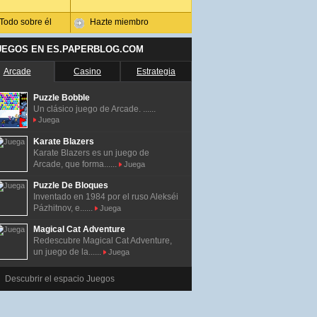
Todo sobre él
Hazte miembro
UEGOS EN ES.PAPERBLOG.COM
Arcade
Casino
Estrategia
Puzzle Bobble
Un clásico juego de Arcade. ......
Juega
Karate Blazers
Karate Blazers es un juego de
Arcade, que forma......
Juega
Puzzle De Bloques
Inventado en 1984 por el ruso Alekséi
Pázhitnov, e......
Juega
Magical Cat Adventure
Redescubre Magical Cat Adventure,
un juego de la......
Juega
Descubrir el espacio Juegos