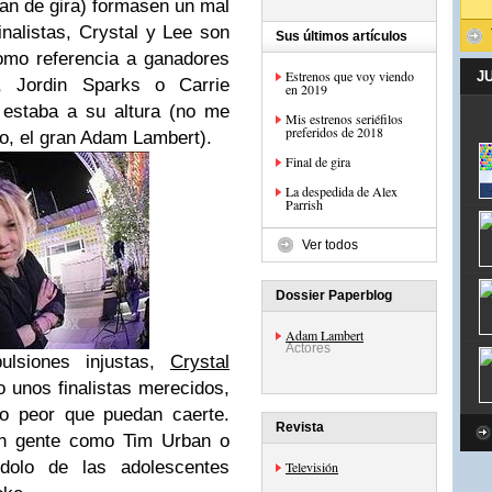
yan de gira) formasen un mal
inalistas,
Crystal
y
Lee
son
Sus últimos artículos
como referencia a ganadores
Estrenos que voy viendo
J
, Jordin Sparks o Carrie
en 2019
 estaba a su altura (no me
Mis estrenos seriéfilos
preferidos de 2018
o, el gran Adam Lambert).
Final de gira
La despedida de Alex
Parrish
Ver todos
Dossier Paperblog
Adam Lambert
Actores
ulsiones injustas,
Crystal
unos finalistas merecidos,
 o peor que puedan caerte.
Revista
on gente como Tim Urban o
dolo de las adolescentes
Televisión