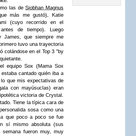
oke.
omo las de
Siobhan Magnus
que más me gustó), Katie
mi (cuyo recorrido en el
 antes de tiempo). Luego
y James, que siempre me
primero tuvo una trayectoria
nó colándose en el Top 3 "by
quietante.
 del equipo Sox (Mama Sox
estaba cantado quién iba a
 lo que mis expectativas de
gala con mayúsuclas) eran
potética victoria de Crystal.
do. Tiene la típica cara de
 personalida sosa como una
tia que poco a poco se fue
en sí mismo absoluta (sus
ta semana fueron muy, muy