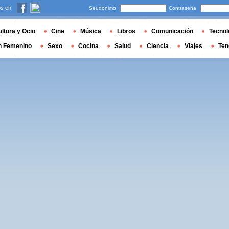
s en
Seudónimo
Contraseña
ltura y Ocio
Cine
Música
Libros
Comunicación
Tecnol
n Femenino
Sexo
Cocina
Salud
Ciencia
Viajes
Ten