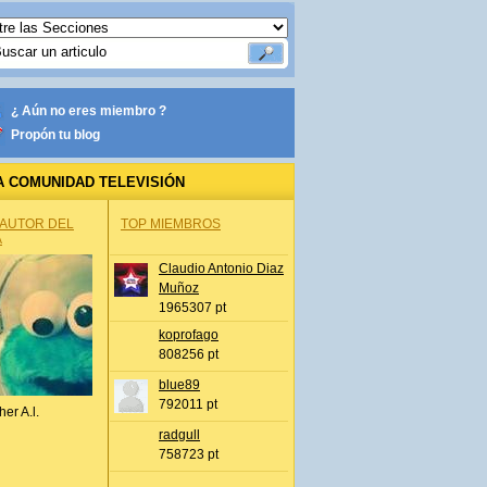
¿ Aún no eres miembro ?
Propón tu blog
A COMUNIDAD TELEVISIÓN
 AUTOR DEL
TOP MIEMBROS
A
Claudio Antonio Diaz
Muñoz
1965307 pt
koprofago
808256 pt
blue89
792011 pt
her A.l.
radgull
758723 pt