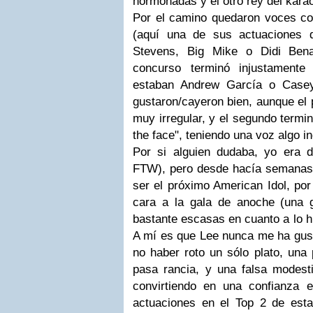
hormonadas y el otro rey del kara
Por el camino quedaron voces c
(aquí una de sus actuaciones 
Stevens, Big Mike o Didi Bena
concurso terminó injustamente
estaban Andrew García o Case
gustaron/cayeron bien, aunque el 
muy irregular, y el segundo termi
the face", teniendo una voz algo in
Por si alguien dudaba, yo era
FTW), pero desde hacía semanas 
ser el próximo American Idol, por
cara a la gala de anoche (una 
bastante escasas en cuanto a lo hi
A mí es que Lee nunca me ha gusta
no haber roto un sólo plato, una
pasa rancia, y una falsa modes
convirtiendo en una confianza 
actuaciones en el Top 2 de es