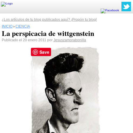
¿Los artículos de tu blog publicados aquí? ¡Propón tu blog!
INICIO
›
CIENCIA
La perspicacia de wittgenstein
Publicado el 20 enero 2011 por
Jesuszamorabonilla
Save