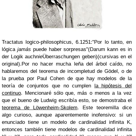
Tractatus logico-philosophicus, 6.1251:"Por lo tanto, en
lógica
jamás
puede haber sorpresas"(
Darum kann es in
der Logik auch
nie
Überraschungen geben)
(cursivas en el
original).Por no hacer mucha leña del árbol caído, no
hablaremos del teorema de incompletud de Gödel, o de
la prueba por Paul Cohen de que hay modelos de la
teoría de conjuntos que no cumplen
la hipótesis del
continuo
. Mencionaré sólo que, más o menos a la vez
que el bueno de Ludwig escribía esto, se demostraba el
teorema de Löwenheim-Skolem
. Este teoremilla dice
algo curioso, aunque aparentemente inofensivo: si un
enunciado tiene un modelo de cardinalidad infinita K,
entonces también tiene modelos de cardinalidad infinita