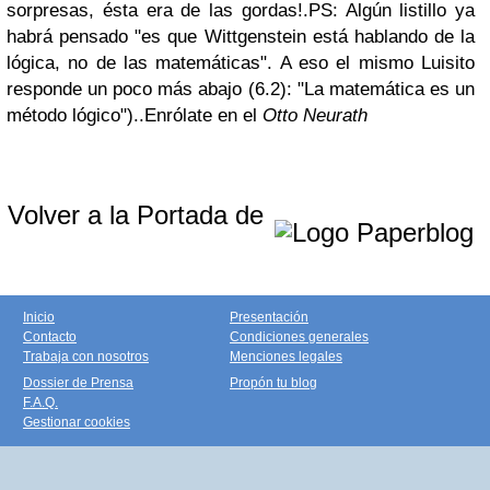
sorpresas, ésta era de las gordas!.PS: Algún listillo ya
habrá pensado "es que Wittgenstein está hablando de la
lógica, no de las matemáticas". A eso el mismo Luisito
responde un poco más abajo (6.2): "La matemática es un
método lógico")..Enrólate en el
Otto Neurath
Volver a la Portada de
Inicio
Presentación
Contacto
Condiciones generales
Trabaja con nosotros
Menciones legales
Dossier de Prensa
Propón tu blog
F.A.Q.
Gestionar cookies