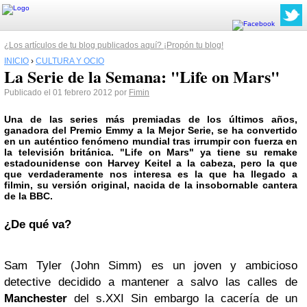
¿Los artículos de tu blog publicados aquí? ¡Propón tu blog!
INICIO
›
CULTURA Y OCIO
La Serie de la Semana: "Life on Mars"
Publicado el 01 febrero 2012 por
Fimin
Una de las series más premiadas de los últimos años,
ganadora del
Premio Emmy
a la Mejor Serie, se ha convertido
en un auténtico fenómeno mundial tras irrumpir con fuerza en
la televisión británica.
"Life on Mars"
ya tiene su remake
estadounidense con
Harvey Keitel
a la cabeza, pero la que
que verdaderamente nos interesa es la que ha llegado a
filmin, su versión original, nacida de la insobornable cantera
de la
BBC
.
¿De qué va?
Sam Tyler (John Simm) es un joven y ambicioso
detective decidido a mantener a salvo las calles de
Manchester
del s.XXI Sin embargo la cacería de un