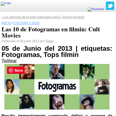
¿Los artículos de tu blog publicados aquí? ¡Propón tu blog!
INICIO
›
CULTURA Y OCIO
Las 10 de Fotogramas en filmin: Cult
Movies
Publicado el 05 junio 2013 por
Fimin
05 de Junio del 2013 | etiquetas:
Fotogramas, Tops filmin
Twittear
Save
Resulta tremendamente compicado definir y ponerse de