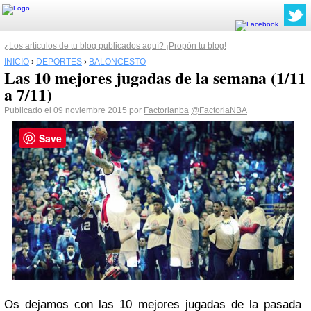
¿Los artículos de tu blog publicados aquí? ¡Propón tu blog!
INICIO
›
DEPORTES
›
BALONCESTO
Las 10 mejores jugadas de la semana (1/11
a 7/11)
Publicado el 09 noviembre 2015 por
Factorianba
@FactoriaNBA
Save
Os dejamos con las 10 mejores jugadas de la pasada