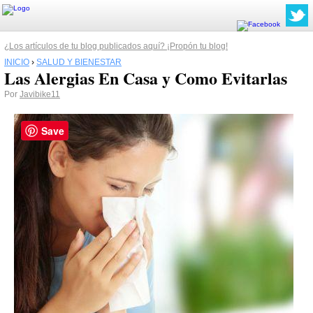
¿Los artículos de tu blog publicados aquí? ¡Propón tu blog!
INICIO
›
SALUD Y BIENESTAR
Las Alergias En Casa y Como Evitarlas
Por
Javibike11
Save