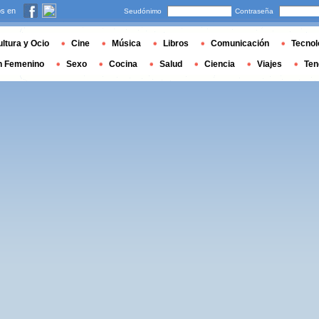
s en
Seudónimo
Contraseña
ltura y Ocio
Cine
Música
Libros
Comunicación
Tecnol
n Femenino
Sexo
Cocina
Salud
Ciencia
Viajes
Ten