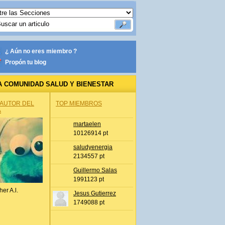
¿ Aún no eres miembro ?
Propón tu blog
A COMUNIDAD SALUD Y BIENESTAR
 AUTOR DEL
TOP MIEMBROS
A
martaelen
10126914 pt
saludyenergia
2134557 pt
Guillermo Salas
1991123 pt
her A.l.
Jesus Gutierrez
1749088 pt