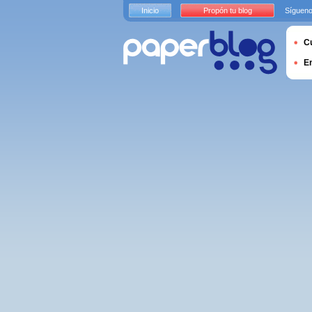
Inicio
Propón tu blog
Sígueno
Cu
E