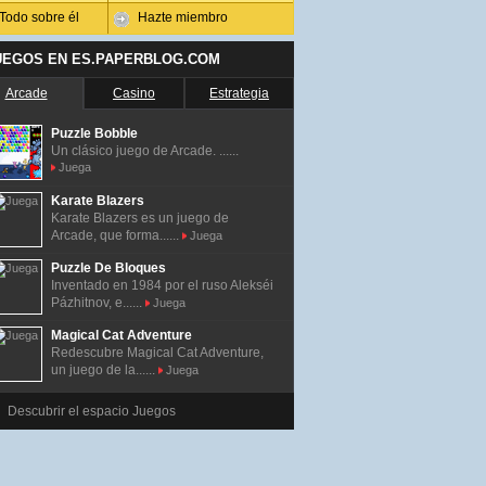
Todo sobre él
Hazte miembro
UEGOS EN ES.PAPERBLOG.COM
Arcade
Casino
Estrategia
Puzzle Bobble
Un clásico juego de Arcade. ......
Juega
Karate Blazers
Karate Blazers es un juego de
Arcade, que forma......
Juega
Puzzle De Bloques
Inventado en 1984 por el ruso Alekséi
Pázhitnov, e......
Juega
Magical Cat Adventure
Redescubre Magical Cat Adventure,
un juego de la......
Juega
Descubrir el espacio Juegos