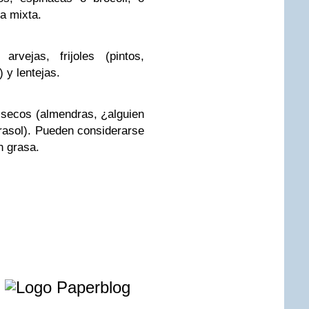
a mixta.
rvejas, frijoles (pintos,
 y lentejas.
 secos (almendras, ¿alguien
rasol). Pueden considerarse
n grasa.
e