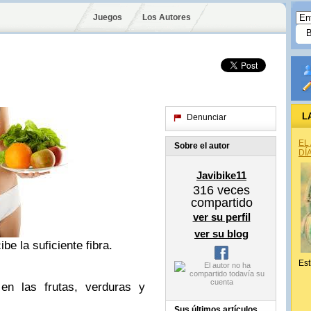
Juegos
Los Autores
L
Denunciar
EL
Sobre el autor
DÍ
Javibike11
316
veces
compartido
ver su perfil
ver su blog
e la suficiente fibra.
Est
 en las frutas, verduras y
Sus últimos artículos