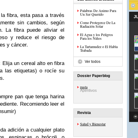
Palabras De Animo Para
Un Ser Querido
a fibra, esta pasa a través
J
camente sin cambios, según
Como Protegerce De La
Radiación Solar
 La fibra puede aliviar el
El Agua y los Peligros
peso y reduce el riesgo de
Para los Niños
es y cáncer.
La Tartamudez o El Habla
Trabada
Ver todos
lija un cereal alto en fibra
 las etiquetas) o rocíe su
Dossier Paperblog
s.
pasta
Aperitivos
ompre pan que tenga harina
rediente. Recomiendo leer el
nsumir)
Revista
Salud y Bienestar
da adición a cualquier plato
os, espinacas o brócoli, o