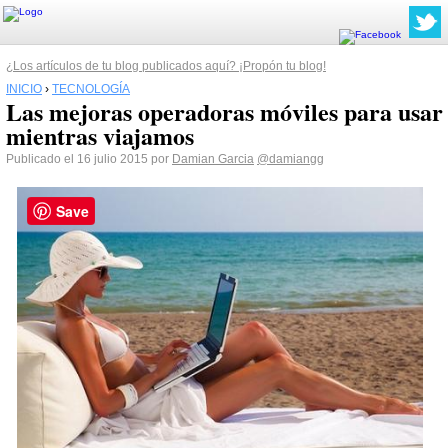
¿Los artículos de tu blog publicados aquí? ¡Propón tu blog!
INICIO
›
TECNOLOGÍA
Las mejoras operadoras móviles para usar
mientras viajamos
Publicado el 16 julio 2015 por
Damian Garcia
@damiangg
Save