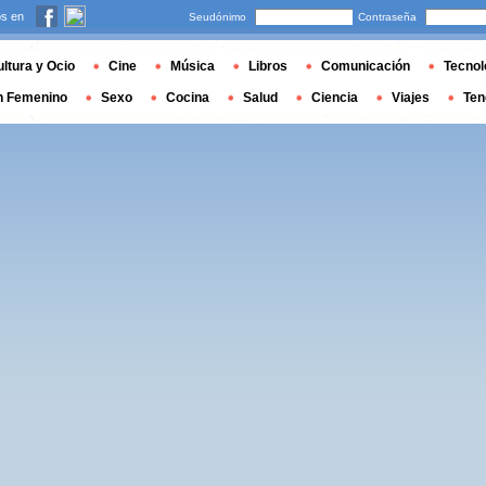
s en
Seudónimo
Contraseña
ltura y Ocio
Cine
Música
Libros
Comunicación
Tecnol
n Femenino
Sexo
Cocina
Salud
Ciencia
Viajes
Ten