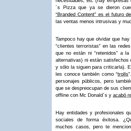
necesidades, etc (hay empresas
´s Pizza
que ya se dieron cuen
“Branded Content” es el futuro de
las ventas menos intrusivas y mu
Tampoco hay que olvidar que hay
“clientes terroristas” en las redes
que no están ni “retenidos” a l
alternativas) ni están satisfechos 
y sólo la siguen para criticarla).
les conoce también como “
trolls
”
personajes públicos, pero tambi
que se despreocupan de sus clien
offline con Mc Donald´s y
acabó re
Hay entidades y profesionales q
sociales de forma éxitosa. ¿Q
muchos casos, pero te mencion