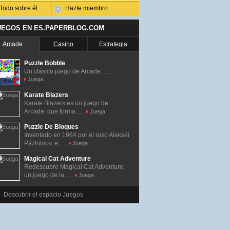
Todo sobre él
Hazte miembro
UEGOS EN ES.PAPERBLOG.COM
Arcade
Casino
Estrategia
Puzzle Bobble
Un clásico juego de Arcade. ......
Juega
Karate Blazers
Karate Blazers es un juego de
Arcade, que forma......
Juega
Puzzle De Bloques
Inventado en 1984 por el ruso Alekséi
Pázhitnov, e......
Juega
Magical Cat Adventure
Redescubre Magical Cat Adventure,
un juego de la......
Juega
Descubrir el espacio Juegos