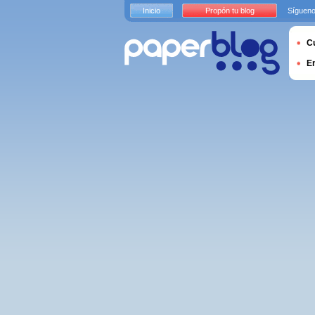
Inicio
Propón tu blog
Sígueno
Cu
E