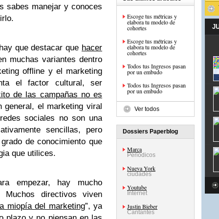
las sabes manejar y conoces
Escoge tus métricas y
rlo.
elabora tu modelo de
J
cohortes
Escoge tus métricas y
 hay que destacar que
hacer
elabora tu modelo de
cohortes
ten muchas variantes dentro
Todos tus Ingresos pasan
ting offline y el marketing
por un embudo
ta el factor cultural, ser
Todos tus Ingresos pasan
por un embudo
xito de las campañas no es
 general, el marketing viral
Ver todos
 redes sociales no son una
ativamente sencillas, pero
Dossiers Paperblog
l grado de conocimiento que
Marca
ia que utilices.
Periódicos
Nueva York
ciudades
ara empezar, hay mucho
Youtube
 Muchos directivos viven
Internet
la miopía del marketing
”, ya
Justin Bieber
Cantantes
o plazo y no piensan en las