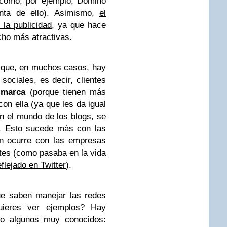
 como, por ejemplo,
Domino
ta de ello). Asimismo,
el
 la publicidad
, ya que hace
cho más atractivas.
 que, en muchos casos, hay
 sociales, es decir, clientes
a
marca
(porque tienen más
con ella (ya que les da igual
 En el mundo de los blogs, se
. Esto sucede más con las
én ocurre con las empresas
tes (como pasaba en la vida
flejado en Twitter
).
ue saben manejar las redes
uieres ver ejemplos? Hay
o algunos muy conocidos: