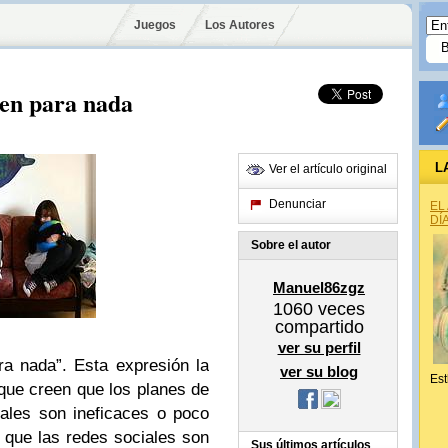
Juegos
Los Autores
ven para nada
L
Ver el artículo original
Denunciar
EL
DÍ
Sobre el autor
Manuel86zgz
1060
veces
compartido
ver su perfil
ra nada”. Esta expresión la
ver su blog
Est
que creen que los planes de
ales son ineficaces o poco
a que las redes sociales son
Sus últimos artículos