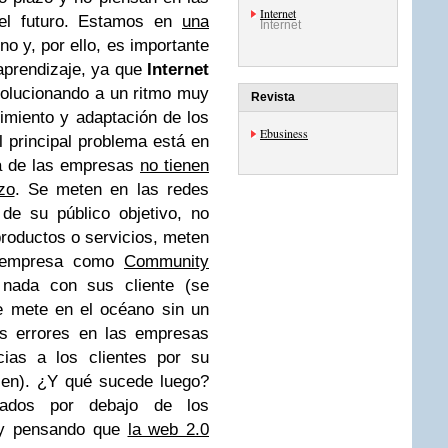
Internet
 el futuro. Estamos en
una
Internet
no y, por ello, es importante
aprendizaje, ya que
Internet
volucionando a un ritmo muy
Revista
imiento y adaptación de los
Ebusiness
 principal problema está en
ía de las empresas
no tienen
zo
. Se meten en las redes
de su público objetivo, no
oductos o servicios, meten
a empresa como
Community
nada con sus cliente (se
 mete en el océano sin un
s errores
en las empresas
cias a los clientes por su
cen). ¿Y qué sucede luego?
tados por debajo de los
 y pensando que
la web 2.0