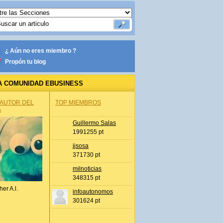
¿ Aún no eres miembro ?
Propón tu blog
A COMUNIDAD EBUSINESS
 AUTOR DEL
TOP MIEMBROS
A
Guillermo Salas
1991255 pt
jjsosa
371730 pt
milnoticias
348315 pt
her A.l.
infoautonomos
301624 pt