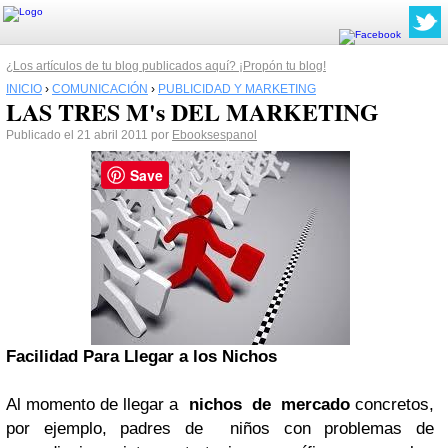
¿Los artículos de tu blog publicados aquí? ¡Propón tu blog!
INICIO
›
COMUNICACIÓN
›
PUBLICIDAD Y MARKETING
LAS TRES M's DEL MARKETING
Publicado el 21 abril 2011 por
Ebooksespanol
Save
Facilidad Para Llegar a los Nichos
Al momento de llegar a
nichos de mercado
concretos,
por ejemplo, padres de niños con problemas de