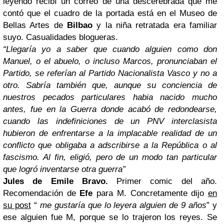
leyendo recibí un correo de una descerebrada que me
contó que el cuadro de la portada está en el Museo de
Bellas Artes de
Bilbao
y la niña retratada era familiar
suyo. Casualidades blogueras.
“Llegaría yo a saber que cuando alguien como don
Manuel, o el abuelo, o incluso Marcos, pronunciaban el
Partido, se referían al Partido Nacionalista Vasco y no a
otro. Sabría también que, aunque su conciencia de
nuestros pecados particulares habia nacido mucho
antes, fue en la Guerra donde acabó de redondearse,
cuando las indefiniciones de un PNV interclasista
hubieron de enfrentarse a la implacable realidad de un
conflicto que obligaba a adscribirse a la República o al
fascismo. Al fin, eligió, pero de un modo tan particular
que logró inventarse otra guerra”
Jules de Emile Bravo.
Primer comic del año.
Recomendación de
Efe
para M. Concretamente dijo
en
su post
“
me gustaría que lo leyera alguien de 9 años
” y
ese alguien fue M, porque se lo trajeron los reyes. Se