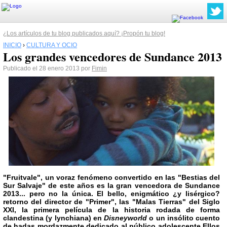
¿Los artículos de tu blog publicados aquí? ¡Propón tu blog!
INICIO
›
CULTURA Y OCIO
Los grandes vencedores de Sundance 2013
Publicado el 28 enero 2013 por
Fimin
"Fruitvale"
, un voraz fenómeno convertido en las "Bestias del
Sur Salvaje" de este años es la gran vencedora de Sundance
2013... pero no la única. El bello, enigmático ¿y lisérgico?
retorno del director de
"Primer"
, las
"Malas Tierras"
del Siglo
XXI, la primera película de la historia rodada de forma
clandestina (y lynchiana) en
Disneyworld
o un insólito cuento
de hadas mordazmente dedicado al público adolescente Ellos