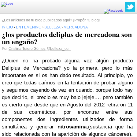
¿Los artículos de tu blog publicados aquí? ¡Propón tu blog!
INICIO
›
EN FEMENINO
›
BELLEZA
›
MERCADONA
¿los productos deliplus de mercadona son
un engaño?
Por
Cristina Tejero Gómez
@belleza_con
¿Quien no ha probado alguna vez algún producto
Deliplus de Mercadona? yo la primera, pero lo más
importante es si os han dado resultado. Al principio, yo
creo que todas caímos en la tentación de probar alguno
y seguimos cayendo de vez en cuando, porque todo hay
que decirlo, el precio es muy bajo jejeje…, pero también
es cierto que desde que en Agosto del 2012 retiraron 11
de sus cosméticos, por encontrar
entre sus
componentes dos ingredientes utilizados de forma
simultánea y generar
nitrosamina
,(sustancia que ha
sido relacionada con la aparición de algunos cánceres),