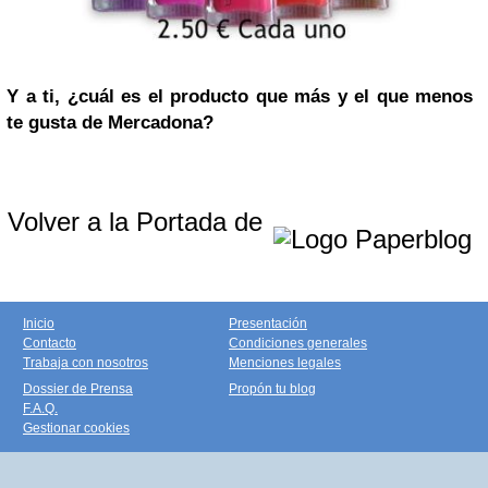
Y a ti, ¿cuál es el producto que más y el que menos
te gusta de Mercadona?
Volver a la Portada de
Inicio
Presentación
Contacto
Condiciones generales
Trabaja con nosotros
Menciones legales
Dossier de Prensa
Propón tu blog
F.A.Q.
Gestionar cookies