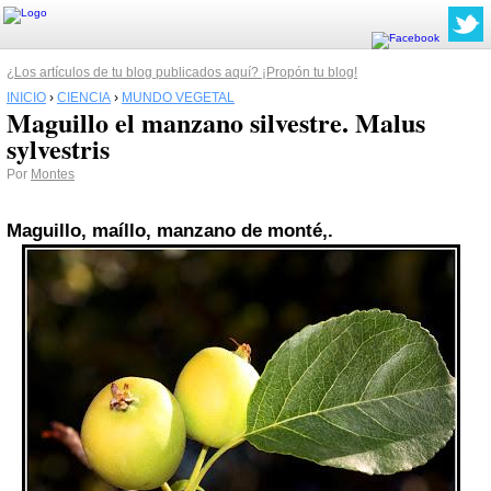
¿Los artículos de tu blog publicados aquí? ¡Propón tu blog!
INICIO
›
CIENCIA
›
MUNDO VEGETAL
Maguillo el manzano silvestre. Malus
sylvestris
Por
Montes
Maguillo, maíllo, manzano de monté,.