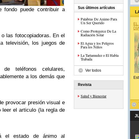
Sus últimos artículos
 fondo puede contribuir a
L
Palabras De Animo Para
Un Ser Querido
EL
DÍ
Como Protegerce De La
Radiación Solar
 o las fotocopiadoras. En el
 televisión, los juegos de
El Agua y los Peligros
Para los Niños
La Tartamudez o El Habla
Trabada
de teléfonos celulares,
Ver todos
mablemente a los demás que
Est
Revista
Salud y Bienestar
de provocar presión visual e
leer el articulo (la regla de
J
ará el estado de ánimo al