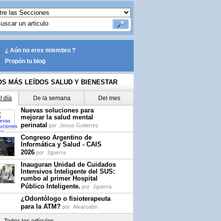
¿ Aún no eres miembro ?
Propón tu blog
OS MÁS LEÍDOS SALUD Y BIENESTAR
l día
De la semana
Del mes
Nuevas soluciones para
mejorar la salud mental
perinatal
por
Jesus Gutierrez
Congreso Argentino de
Informática y Salud - CAIS
2026
por
Jguerra
Inauguran Unidad de Cuidados
Intensivos Inteligente del SUS:
rumbo al primer Hospital
Público Inteligente.
por
Jguerra
¿Odontólogo o fisioterapeuta
para la ATM?
por
Alvaroatm