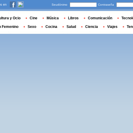
s en
Seudónimo
Contraseña
ltura y Ocio
Cine
Música
Libros
Comunicación
Tecnol
n Femenino
Sexo
Cocina
Salud
Ciencia
Viajes
Ten