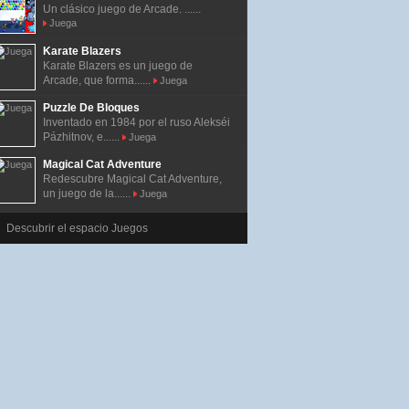
Un clásico juego de Arcade. ......
Juega
Karate Blazers
Karate Blazers es un juego de
Arcade, que forma......
Juega
Puzzle De Bloques
Inventado en 1984 por el ruso Alekséi
Pázhitnov, e......
Juega
Magical Cat Adventure
Redescubre Magical Cat Adventure,
un juego de la......
Juega
Descubrir el espacio Juegos