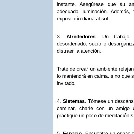
instante. Asegúrese que su am
adecuada iluminación. Además, 
exposición diaria al sol.
3.
Alrededores
. Un trabajo
desordenado, sucio o desorganiz
distraer la atención.
Trate de crear un ambiente relajan
lo mantendrá en calma, sino que s
invitado.
4.
Sistemas
. Tómese un descanso
caminar, charle con un amigo 
practique un poco de meditación s
5.
Espacio
. Encuentre un espacio