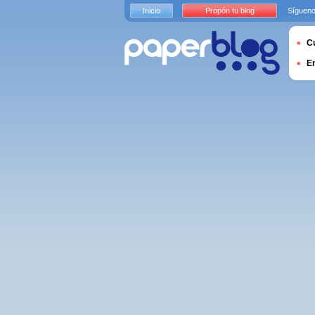
Inicio
Propón tu blog
Sígueno
Cu
E