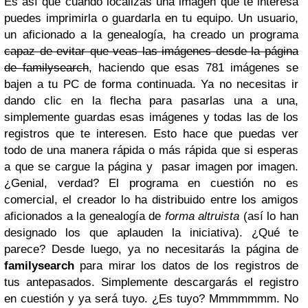
Es así que cuando localizas una imagen que te interesa
puedes imprimirla o guardarla en tu equipo.
Un usuario,
un aficionado a la genealogía, ha creado un programa
capaz de evitar que veas las imágenes desde la página
de familysearch
, haciendo que esas 781 imágenes se
bajen a tu PC de forma continuada. Ya no necesitas ir
dando clic en la flecha para pasarlas una a una,
simplemente guardas esas imágenes y todas las de los
registros que te interesen.
Esto hace que puedas ver
todo de una manera rápida o más rápida que si esperas
a que se cargue la página y pasar imagen por imagen.
¿Genial, verdad?
El programa en cuestión no es
comercial, el creador lo ha distribuido entre los amigos
aficionados a la genealogía de
forma altruista
(así lo han
designado los que aplauden la iniciativa).
¿Qué te
parece?
Desde luego, ya no necesitarás la página de
familysearch
para mirar los datos de los registros de
tus antepasados. Simplemente descargarás el registro
en cuestión y ya será tuyo. ¿Es tuyo? Mmmmmmm. No