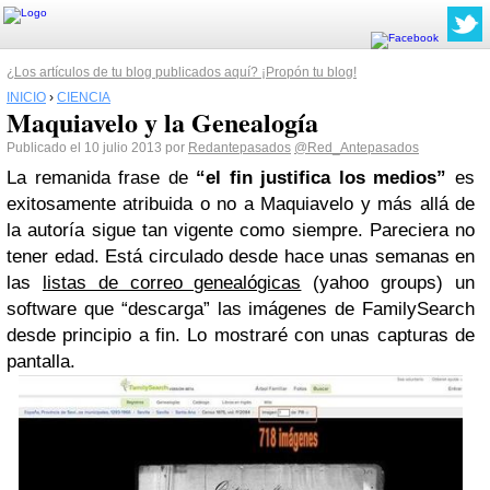
¿Los artículos de tu blog publicados aquí? ¡Propón tu blog!
INICIO
›
CIENCIA
Maquiavelo y la Genealogía
Publicado el 10 julio 2013 por
Redantepasados
@Red_Antepasados
La remanida frase de
“el fin justifica los medios”
es
exitosamente atribuida o no a Maquiavelo y más allá de
la autoría sigue tan vigente como siempre. Pareciera no
tener edad.
Está circulado desde hace unas semanas en
las
listas de correo genealógicas
(yahoo groups) un
software que “descarga” las imágenes de
FamilySearch
desde principio a fin. Lo mostraré con unas capturas de
pantalla.