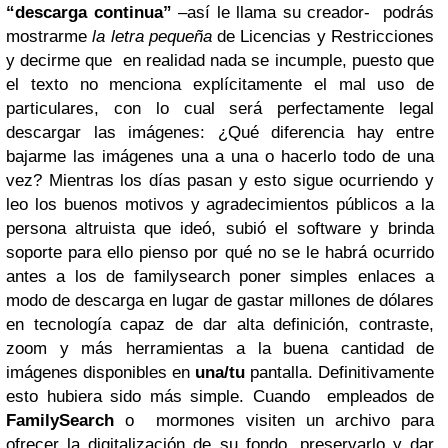
“descarga continua”
–así le llama su creador- podrás
mostrarme
la letra pequeña
de Licencias y Restricciones
y decirme que en realidad nada se incumple, puesto que
el texto no menciona explícitamente el mal uso de
particulares, con lo cual será perfectamente legal
descargar las imágenes: ¿Qué diferencia hay entre
bajarme las imágenes una a una o hacerlo todo de una
vez?
Mientras los días pasan y esto sigue ocurriendo y
leo los buenos motivos y agradecimientos públicos a la
persona altruista que ideó, subió el software y brinda
soporte para ello pienso por qué no se le habrá ocurrido
antes a
los de familysearch
poner simples enlaces a
modo de descarga en lugar de gastar millones de dólares
en tecnología capaz de dar alta definición, contraste,
zoom y más herramientas a la buena cantidad de
imágenes disponibles en
una/tu
pantalla. Definitivamente
esto hubiera sido más simple.
Cuando empleados de
FamilySearch
o mormones visiten un archivo para
ofrecer la digitalización de su fondo, preservarlo y dar