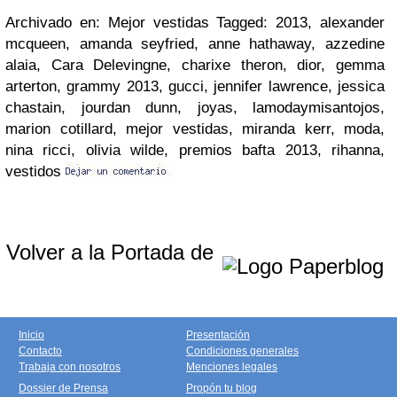
Archivado en: Mejor vestidas Tagged: 2013, alexander
mcqueen, amanda seyfried, anne hathaway, azzedine
alaia, Cara Delevingne, charixe theron, dior, gemma
arterton, grammy 2013, gucci, jennifer lawrence, jessica
chastain, jourdan dunn, joyas, lamodaymisantojos,
marion cotillard, mejor vestidas, miranda kerr, moda,
nina ricci, olivia wilde, premios bafta 2013, rihanna,
vestidos
Volver a la Portada de
Inicio
Presentación
Contacto
Condiciones generales
Trabaja con nosotros
Menciones legales
Dossier de Prensa
Propón tu blog