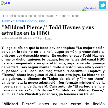
¿Los artículos de tu blog publicados aquí? ¡Propón tu blog!
INICIO
›
CULTURA Y OCIO
›
HBO
"Mildred Pierce," Todd Haynes y sus
estrellas en la HBO
Publicado el 10 febrero 2011 por
Fimin
Y llega el día en que la frase deviene tópico: "La mejor ficción
se ve en la tele no en el cine". Lugar común pronunciado al
unísono por demasida gente. En cualquier caso
Todd Haynes
o, mejor dicho, quienes le pagan, los jerifaltes del canal
HBO
parecen empeñados en que el tópico, siga teniendo gramaje
de verdad. Tras seguir mantenidndo el listón bien alto y cerrar
el pasado 2010 con las magistrales
"Boardwalk Empire"
y
"Treme,"
ahora inauguran el 2011 con otra joya. La historia es
la siguiente: el director de "Lejos del cielo" y "I'm not there"
ya tiene lista la nueva adaptación (en formato miniserie) de la
novela seminal de
James M. Cain
autor de
"El cartero siempre
llama dos veces"
o
"Perdición."
Su título es
"Mildred Pierce,"
su musa
Kate Winslett
y
nosotros, ya tenemos su
tráiler
.
"Mildred Pierce"
antes de ser carne de ficción