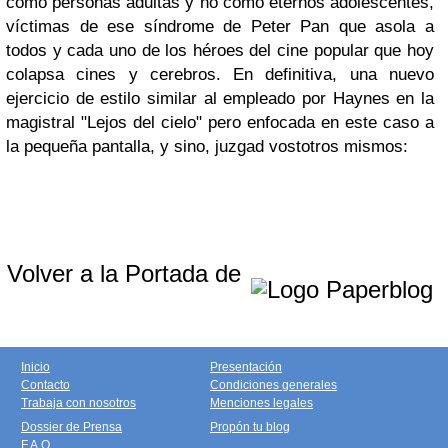
como personas adultas y no como eternos adolescentes,
víctimas de ese síndrome de Peter Pan que asola a
todos y cada uno de los héroes del cine popular que hoy
colapsa cines y cerebros. En definitiva, una nuevo
ejercicio de estilo similar al empleado por Haynes en la
magistral "Lejos del cielo" pero enfocada en este caso a
la pequeña pantalla
,
y sino, juzgad vostotros mismos:
Volver a la Portada de
Inicio
Presentación
Contacto
Condiciones generales
Trabaja con nosotros
Menciones legales
Dossier de Prensa
Propón tu blog
F.A.Q.