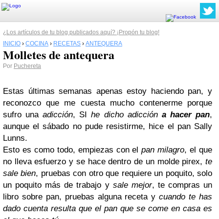
¿Los artículos de tu blog publicados aquí? ¡Propón tu blog!
INICIO
›
COCINA
›
RECETAS
›
ANTEQUERA
Molletes de antequera
Por
Puchereta
Estas últimas semanas apenas estoy haciendo pan, y
reconozco que me cuesta mucho contenerme porque
sufro una
adicción
, SI
he dicho adicción
a hacer pan
,
aunque el sábado no pude resistirme, hice el pan Sally
Lunns.
Esto es como todo, empiezas con el
pan milagro
, el que
no lleva esfuerzo y se hace dentro de un molde pirex,
te
sale bien
, pruebas con otro que requiere un poquito, solo
un poquito más de trabajo y
sale mejor
, te compras un
libro sobre pan, pruebas alguna receta y
cuando te has
dado cuenta resulta que el pan que se come en casa es