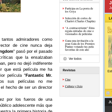
J
J
Participa en La porra de
los Goya
Selección de cortos de
L
Charlot (Charles Chaplin)
"A contracorriente" films
EL
regala entradas de cine o
DÍ
visionados de películas
tantos admiradores como
Gana una invitación a la
gran Gala de los Premios
rector de cine nunca deja
Platino votando tus pelis
favoritas de este año
ingdom
" pasó por el pasado
críticas que la ensalzaban
Ver todos
an, pero no dejó indiferente
ir que está película me ha
Revistas
Est
ior película "
Fantastic Mr.
Cine
os sus películas no me
Cultura y Ocio
el hecho de ser un director
vez por los fueros de una
J
público adolescente más que
uestra la primera historia de