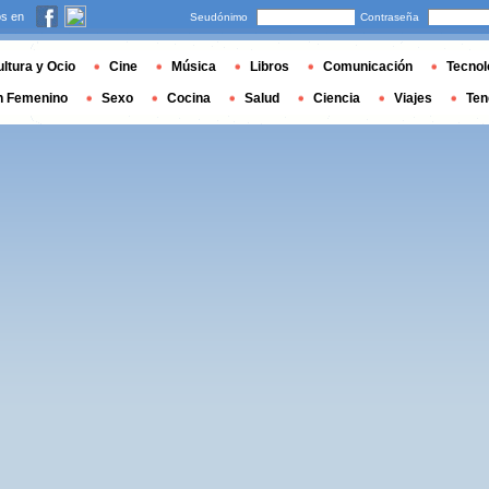
s en
Seudónimo
Contraseña
ltura y Ocio
Cine
Música
Libros
Comunicación
Tecnol
n Femenino
Sexo
Cocina
Salud
Ciencia
Viajes
Ten