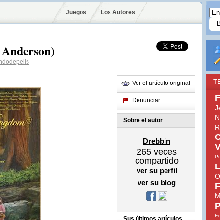
Juegos
Los Autores
 Anderson)
ndodepelis
T
Ver el artículo original
F
Denunciar
J
N
Sobre el autor
R
C
Drebbin
V
265
veces
Pe
compartido
L
ver su perfil
O
ver su blog
F
M
P
Fe
Sus últimos artículos