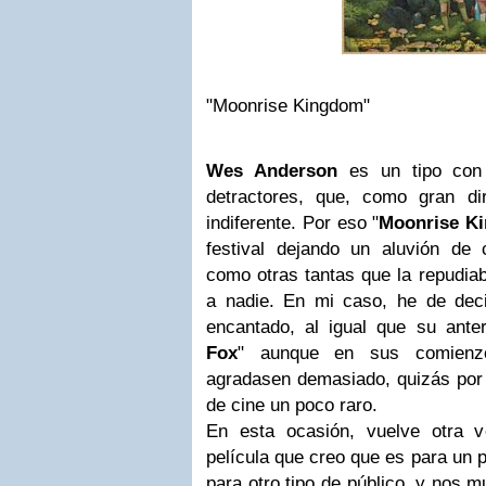
"Moonrise Kingdom"
Wes Anderson
es un tipo con 
detractores, que, como gran di
indiferente. Por eso "
Moonrise K
festival dejando un aluvión de 
como otras tantas que la repudiab
a nadie. En mi caso, he de dec
encantado, al igual que su anter
Fox
" aunque en sus comienz
agradasen demasiado, quizás por 
de cine un poco raro.
En esta ocasión, vuelve otra 
película que creo que es para un 
para otro tipo de público, y nos m