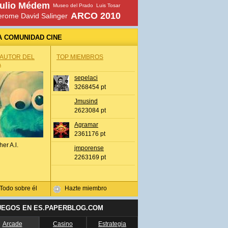
ulio Médem
Museo del Prado
Luis Tosar
ARCO 2010
erome David Salinger
A COMUNIDAD CINE
 AUTOR DEL
TOP MIEMBROS
A
sepelaci
3268454 pt
Jmusind
2623084 pt
Agramar
2361176 pt
her A.l.
jmporense
2263169 pt
Todo sobre él
Hazte miembro
UEGOS EN ES.PAPERBLOG.COM
Arcade
Casino
Estrategia