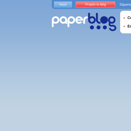
Inicio
Propón tu blog
Sígueno
Cu
E