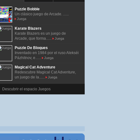
Puzzle Bobble
Un clásico juego de Arcade. ......
Juega
Karate Blazers
Karate Blazers es un juego de
Arcade, que forma......
Juega
Puzzle De Bloques
Inventado en 1984 por el ruso Alekséi
Pázhitnov, e......
Juega
Magical Cat Adventure
Redescubre Magical Cat Adventure,
un juego de la......
Juega
Descubrir el espacio Juegos