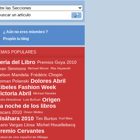
¿ Aún no eres miembro ?
Propón tu blog
EMAS POPULARES
eria del Libro
Premios Goya 2010
ean Simmons
Michael Moore
Rita Hayworth
elson Mandela
Frédéric Chopin
Dolores Abril
oman Polanski
ibeles Fashion Week
ictoria Abril
Michael Haneke
Origen
dro Almodóvar
Luis Buñuel
a noche de los libros
scars 2010
Orson Welles
isáhara 2010
Tim Burton
Karl Marx
ario Vargas Llosa
Michel Houellebecq
remio Cervantes
stival de cine español de Málaga