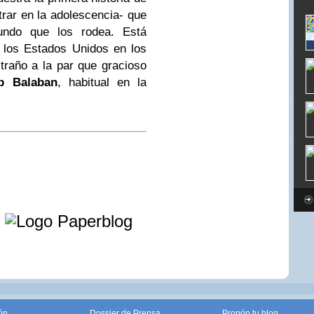
rar en la adolescencia- que
undo que los rodea. Está
e los Estados Unidos en los
traño a la par que gracioso
b Balaban
, habitual en la
e
ón
Dossier de Prensa
Propón tu blog