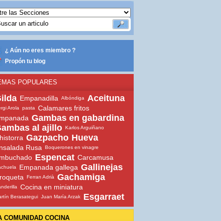
¿ Aún no eres miembro ?
Propón tu blog
EMAS POPULARES
ilda
Aceituna
Empanadilla
Albóndiga
Calamares fritos
rgi Arola
pasta
Gambas en gabardina
mpanada
ambas al ajillo
Karlos Arguiñano
Gazpacho
Hueva
historra
nsalada Rusa
Boquerones en vinagre
Espencat
mbuchado
Carcamusa
Gallinejas
Empanada gallega
chuela
Gachamiga
roqueta
Ferran Adrià
Cocina en miniatura
nderilla
Esgarraet
rtín Berasategui
Juan María Arzak
A COMUNIDAD COCINA