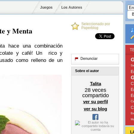
Juegos
Los Autores
Seleccionado por
te y Menta
Paperblog
ta hace una combinación
T
colate y café! Un rico y
Denunciar
G
usado como relleno de un
Se
Sobre el autor
E
G
Talita
C
28
veces
E
compartido
E
ver su perfil
Ca
C
ver su blog
Ba
Ma
L