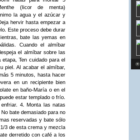
nthe (licor de menta)
ínimo la agua y el azúcar y
Deja hervir hasta empezar a
elo. Este proceso debe durar
ientras, bate las yemas en
pálidas. Cuando el almíbar
despeja el almíbar sobre las
 etapa, Ten cuidado para el
u piel. Al acabar el almíbar,
más 5 minutos, hasta hacer
vera en un recipiente bien
colate en baño-María o en el
puede estar templado o frío.
enfriar.
4. Monta las natas
í. No bate demasiado para no
emas reservadas y bate sólo
 1/3 de esta crema y mezcla
ate derretido con café a los