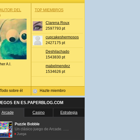
 AUTOR DEL
TOP MIEMBROS
A
Clarena Roux
2597793 pt
cupcakeshermosos
2427175 pt
Deshilachado
1543830 pt
her A.l.
mabelmendez
1534626 pt
Todo sobre él
Hazte miembro
UEGOS EN ES.PAPERBLOG.COM
Arcade
Casino
Estrategia
Puzzle Bobble
Un clásico juego de Arcade. ......
Juega