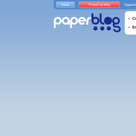
Inicio
Propón tu blog
Sígueno
Cu
E