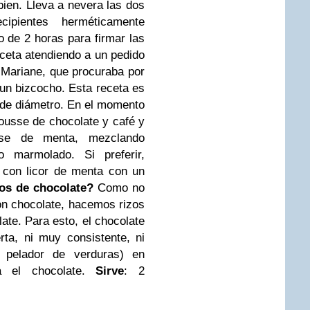
ien. Lleva a nevera las dos
ipientes herméticamente
o de 2 horas para firmar las
eceta atendiendo a un pedido
 Mariane, que procuraba por
un bizcocho. Esta receta es
 de diámetro. En el momento
ousse de chocolate y café y
se de menta, mezclando
o marmolado. Si preferir,
 con licor de menta con un
os de chocolate?
Como no
on chocolate, hacemos rizos
ate. Para esto, el chocolate
rta, ni muy consistente, ni
o pelador de verduras) en
a el chocolate.
Sirve
: 2