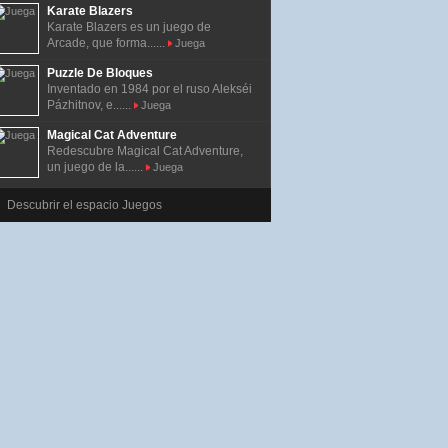
Karate Blazers
Karate Blazers es un juego de
Arcade, que forma......
Juega
Puzzle De Bloques
Inventado en 1984 por el ruso Alekséi
Pázhitnov, e......
Juega
Magical Cat Adventure
Redescubre Magical Cat Adventure,
un juego de la......
Juega
Descubrir el espacio Juegos