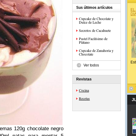
Sus últimos artículos
EL
DÍ
Cupcake de Chocolate y
Dulce de Leche
Secretos de Cacahuete
Pastel Facilísimo de
Plátano
Cupcake de Zanahoria y
Chocolate
Est
Ver todos
Revistas
Cocina
Recetas
J
yemas
120g chocolate negro
00ml natas para montar
5