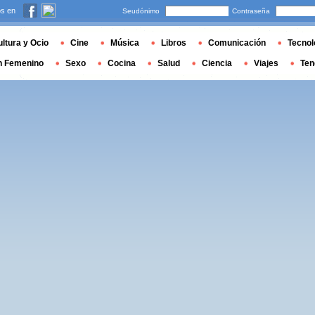
s en
Seudónimo
Contraseña
ltura y Ocio
Cine
Música
Libros
Comunicación
Tecnol
n Femenino
Sexo
Cocina
Salud
Ciencia
Viajes
Ten