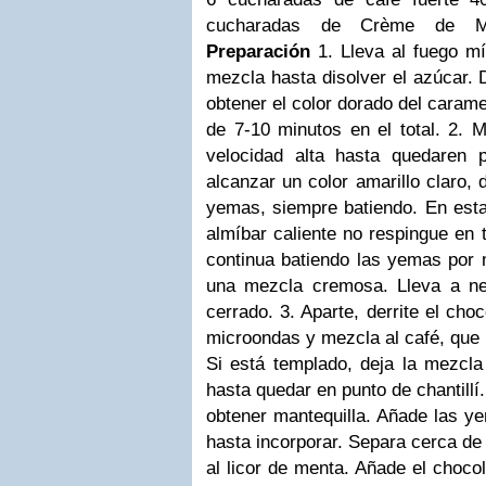
cucharadas de Crème de Me
Preparación
1. Lleva al fuego m
mezcla hasta disolver el azúcar. 
obtener el color dorado del caram
de 7-10 minutos en el total.
2. M
velocidad alta hasta quedaren 
alcanzar un color amarillo claro, 
yemas, siempre batiendo. En esta
almíbar caliente no respingue en t
continua batiendo las yemas por 
una mezcla cremosa. Lleva a ne
cerrado.
3. Aparte, derrite el cho
microondas y mezcla al
café, que 
Si está templado, deja la mezcla 
hasta quedar en punto de chantill
obtener mantequilla. Añade las y
hasta incorporar. Separa cerca de
al licor de menta. Añade el chocol