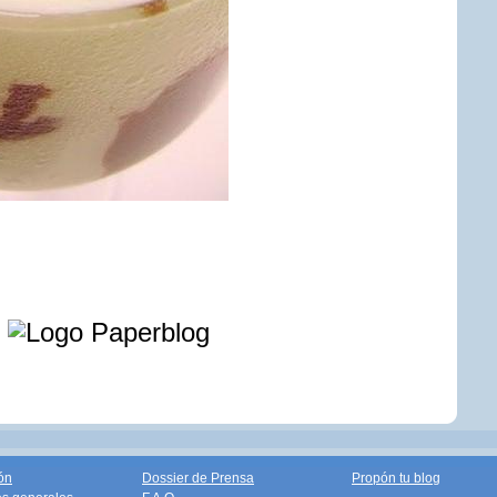
e
ón
Dossier de Prensa
Propón tu blog