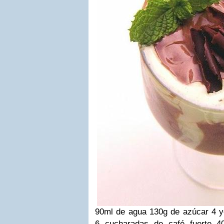
90ml de agua
130g de azúcar
4 
6 cucharadas de café fuerte
4