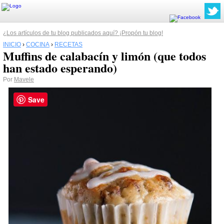
¿Los artículos de tu blog publicados aquí? ¡Propón tu blog!
INICIO
›
COCINA
›
RECETAS
Muffins de calabacín y limón (que todos
han estado esperando)
Por
Mavele
Save