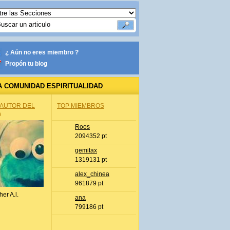
¿ Aún no eres miembro ?
Propón tu blog
A COMUNIDAD ESPIRITUALIDAD
 AUTOR DEL
TOP MIEMBROS
A
Roos
2094352 pt
gemitax
1319131 pt
alex_chinea
961879 pt
her A.l.
ana
799186 pt