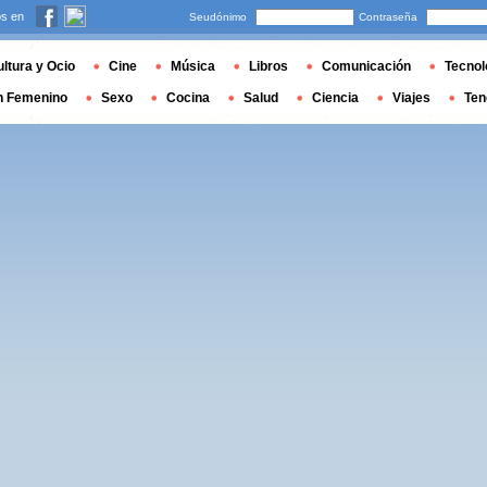
s en
Seudónimo
Contraseña
ltura y Ocio
Cine
Música
Libros
Comunicación
Tecnol
n Femenino
Sexo
Cocina
Salud
Ciencia
Viajes
Ten