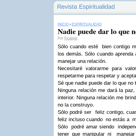
Revista Espiritualidad
INICIO
›
ESPIRITUALIDAD
Nadie puede dar lo que n
Por
Ficalmo
Sólo cuando esté bien contigo 
los demás. Sólo cuando aprenda 
manejar una relación.
Necesitaré valorarme para valo
respetarme para respetar y acept
Sé que nadie puede dar lo que no t
Ninguna relación me dará la paz,
interior. Ninguna relación me brin
no la construyo.
Sólo podré ser feliz contigo, cu
feliz incluso cuando no estás a m
Sólo podré amar siendo independi
tener que manipular ni manejar