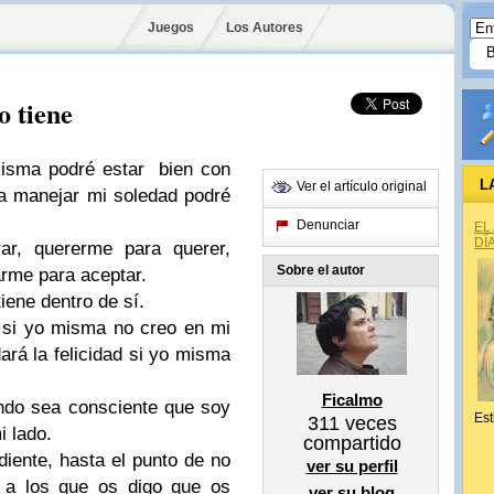
Juegos
Los Autores
o tiene
misma podré estar bien con
L
Ver el artículo original
a manejar mi soledad podré
Denunciar
EL
DÍ
rar, quererme para querer,
Sobre el autor
arme para aceptar.
iene dentro de sí.
 si yo misma no creo en mi
dará la felicidad si yo misma
Ficalmo
ando sea consciente que soy
Est
311
veces
i lado.
compartido
ente, hasta el punto de no
ver su perfil
 a los que os digo que os
ver su blog