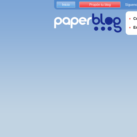
Inicio
Propón tu blog
Sígueno
Cu
E