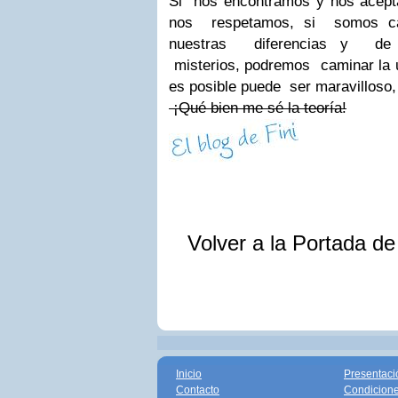
Si nos encontramos y nos acep
nos respetamos, si somos ca
nuestras diferencias y de c
misterios, podremos caminar la u
es posible puede ser maravilloso,
¡Qué bien me sé la teoría!
Volver a la Portada d
Inicio
Presentaci
Contacto
Condicione