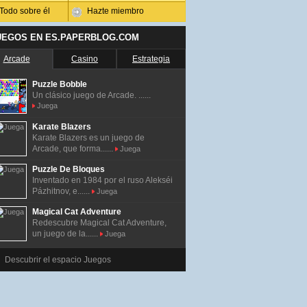
Todo sobre él
Hazte miembro
UEGOS EN ES.PAPERBLOG.COM
Arcade
Casino
Estrategia
Puzzle Bobble
Un clásico juego de Arcade. ......
Juega
Karate Blazers
Karate Blazers es un juego de
Arcade, que forma......
Juega
Puzzle De Bloques
Inventado en 1984 por el ruso Alekséi
Pázhitnov, e......
Juega
Magical Cat Adventure
Redescubre Magical Cat Adventure,
un juego de la......
Juega
Descubrir el espacio Juegos