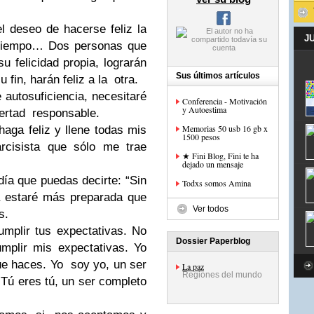
 deseo de hacerse feliz la
J
l tiempo… Dos personas que
u felicidad propia, lograrán
Sus últimos artículos
 fin, harán feliz a la otra.
autosuficiencia, necesitaré
Conferencia - Motivación
y Autoestima
bertad responsable.
Memorias 50 usb 16 gb x
ga feliz y llene todas mis
1500 pesos
arcisista que sólo me trae
★ Fini Blog, Fini te ha
dejado un mensaje
ía que puedas decirte: “Sin
Todxs somos Amina
ía estaré más preparada que
Ver todos
es.
mplir tus expectativas. No
Dossier Paperblog
plir mis expectativas. Yo
e haces. Yo soy yo, un ser
La paz
Regiones del mundo
Tú eres tú, un ser completo