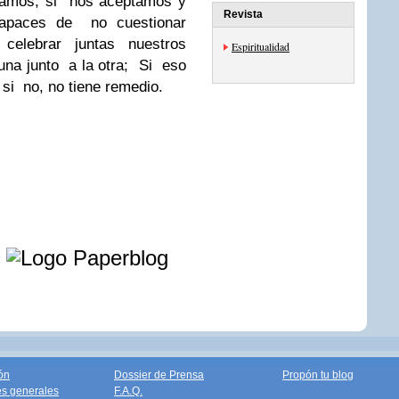
tamos, si nos aceptamos y
Revista
paces de no cuestionar
elebrar juntas nuestros
Espiritualidad
na junto a la otra; Si eso
 si no, no tiene remedio.
e
ón
Dossier de Prensa
Propón tu blog
s generales
F.A.Q.