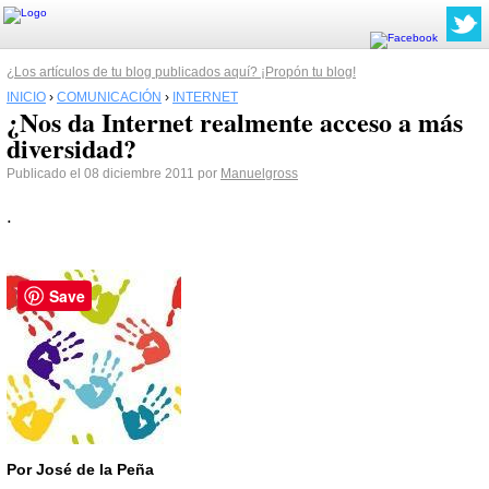
¿Los artículos de tu blog publicados aquí? ¡Propón tu blog!
INICIO
›
COMUNICACIÓN
›
INTERNET
¿Nos da Internet realmente acceso a más
diversidad?
Publicado el 08 diciembre 2011 por
Manuelgross
.
Save
Por José de la Peña