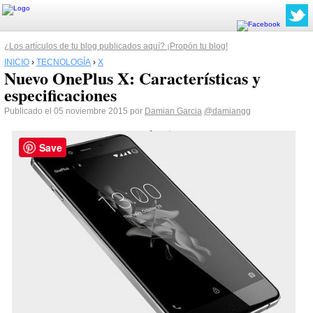
¿Los artículos de tu blog publicados aquí? ¡Propón tu blog!
INICIO
›
TECNOLOGÍA
›
X
Nuevo OnePlus X: Características y
especificaciones
Publicado el 05 noviembre 2015 por
Damian Garcia
@damiangg
Save