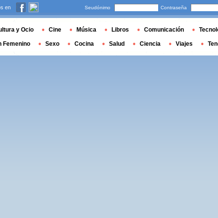
s en
Seudónimo
Contraseña
ltura y Ocio
Cine
Música
Libros
Comunicación
Tecnol
n Femenino
Sexo
Cocina
Salud
Ciencia
Viajes
Ten