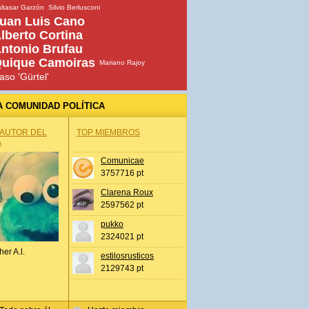
ltasar Garzón
Silvio Berlusconi
uan Luis Cano
lberto Cortina
ntonio Brufau
uique Camoiras
Mariano Rajoy
aso 'Gürtel'
A COMUNIDAD POLÍTICA
 AUTOR DEL
TOP MIEMBROS
A
Comunicae
3757716 pt
Clarena Roux
2597562 pt
pukko
2324021 pt
her A.l.
estilosrusticos
2129743 pt