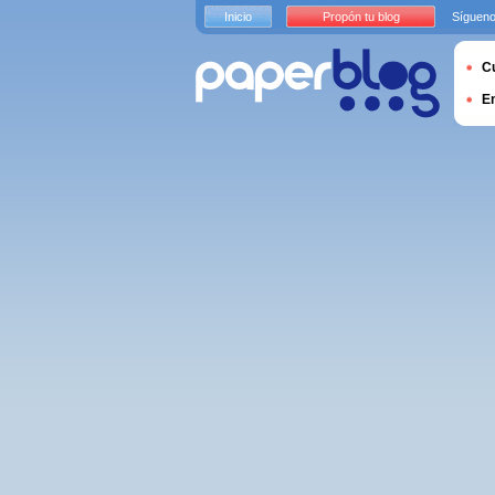
Inicio
Propón tu blog
Sígueno
Cu
E