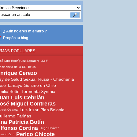
¿ Aún no eres miembro ?
Propón tu blog
EMAS POPULARES
sé Luis Rodríguez Zapatero
23-F
esidencia de la UE
Irekia
nrique Cerezo
ey de Salud Sexual
Rusia - Chechenia
osé Tamayo
Seísmo en Chile
milio Botín
Tormenta Xynthia
uan Luis Cebrián
osé Miguel Contreras
Luis Irizar
Plan Bolonia
arack Obama
uillermo Fariñas
na Patricia Botín
lfonso Cortina
Hugo Chávez
Perico Chicote
ward Zinn