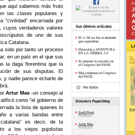
Ba
 que aquí sabemos más fruto
J
en las clases populares y
A
a "civilidad" encarnada por
A
Sus últimos artículos
Q
, cuyos verdaderos valores
C
escrúpulos de uno de sus
El 11-M no fue el atentado
que esperaban
sica Catalana.
L
a sido por tanto un proceso
Dirección a AVENTURA
EN LA TIERRA 2.0
ar, en un país en el que sus
EL
Se impone la sensatez en
DÍ
 la daga florentina que la
el Congreso del PSOE
lución de sus disputas. El
Mal comienza el Congreso
del PSOE
do, y nadie parece echarle de
brá.
Ver todos
ñor
Artur Mas
-un consejo al
calificó como "el gobierno de
Dossiers Paperblog
rrada la lista de quienes lo
Est
Jordi Pujol
año a varias bandas entre
Políticos
 catalana" es decir, de la
Artur Mas
Políticos
to a los viejos pujolistas