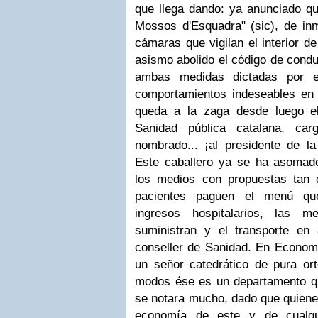
que llega dando: ya anunciado que
Mossos d'Esquadra" (sic), de inm
cámaras que vigilan el interior d
asismo abolido el código de conduc
ambas medidas dictadas por el 
comportamientos indeseables en 
queda a la zaga desde luego e
Sanidad pública catalana, c
nombrado... ¡al presidente de la 
Este caballero ya se ha asomad
los medios con propuestas tan 
pacientes paguen el menú qu
ingresos hospitalarios, las m
suministran y el transporte en
conseller de Sanidad. En Econom
un señor catedrático de pura ort
modos ése es un departamento qu
se notara mucho, dado que quiene
economía de este y de cualqu