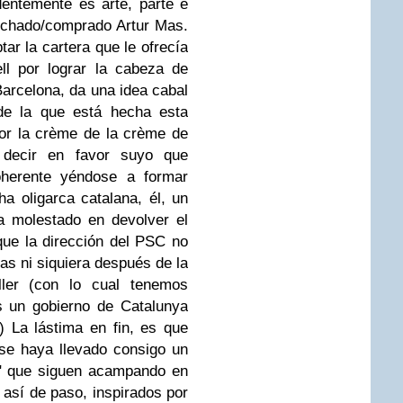
dentemente es arte, parte e
fichado/comprado Artur Mas.
ar la cartera que le ofrecía
ll por lograr la cabeza de
Barcelona, da una idea cabal
de la que está hecha esta
or la
crème de la crème
de
 decir en favor suyo que
oherente yéndose a formar
a oligarca catalana, él, un
ha molestado en devolver el
 que la dirección del PSC no
as ni siquiera después de la
ler (con lo cual tenemos
 un gobierno de Catalunya
) La lástima en fin, es que
se haya llevado consigo un
s" que siguen acampando en
 así de paso, inspirados por