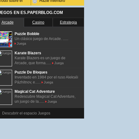
Todo sobre él
Hazte miembro
UEGOS EN ES.PAPERBLOG.COM
Arcade
Casino
Estrategia
Puzzle Bobble
Un clásico juego de Arcade. ......
Juega
Karate Blazers
Karate Blazers es un juego de
Arcade, que forma......
Juega
Puzzle De Bloques
Inventado en 1984 por el ruso Alekséi
Pázhitnov, e......
Juega
Magical Cat Adventure
Redescubre Magical Cat Adventure,
un juego de la......
Juega
Descubrir el espacio Juegos