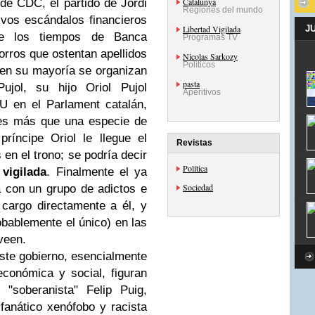
Catalunya
de CDC, el partido de Jordi
Regiones del mundo
ivos escándalos financieros
Libertad Vigilada
J
de los tiempos de Banca
Programas TV
orros que ostentan apellidos
Nicolas Sarkozy
Políticos
 en su mayoría se organizan
pasta
ujol, su hijo Oriol Pujol
Aperitivos
U en el Parlament catalán,
 es más que una especie de
ríncipe Oriol le llegue el
Revistas
n el trono; se podría decir
Política
 vigilada
. Finalmente el ya
Sociedad
a con un grupo de adictos e
 cargo directamente a él, y
obablemente el único) en las
veen.
ste gobierno, esencialmente
económica y social, figuran
 "soberanista" Felip Puig,
 fanático xenófobo y racista