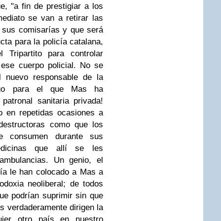
, "a fin de prestigiar a los
ediato se van a retirar las
e sus comisarías y que será
ta para la policía catalana,
Tripartito para controlar
ese cuerpo policial. No se
l nuevo responsable de la
argo para el que Mas ha
patronal sanitaria privada!
o en repetidas ocasiones a
destructoras como que los
e consumen durante sus
edicinas que allí se les
 ambulancias. Un genio, el
ía le han colocado a Mas a
odoxia neoliberal; de todos
e podrían suprimir sin que
s verdaderamente dirigen la
ier otro país en nuestro