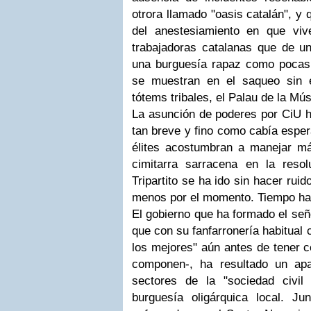
otrora llamado "oasis catalán", y
del anestesiamiento en que viv
trabajadoras catalanas que de un
una burguesía rapaz como pocas
se muestran en el saqueo sin 
tótems tribales, el Palau de la Mú
La asunción de poderes por CiU h
tan breve y fino como cabía esper
élites acostumbran a manejar más
cimitarra sarracena en la reso
Tripartito se ha ido sin hacer rui
menos por el momento. Tiempo ha
El gobierno que ha formado el se
que con su fanfarronería habitual 
los mejores" aún antes de tener ce
componen-, ha resultado un ap
sectores de la "sociedad civil
burguesía oligárquica local. Jun