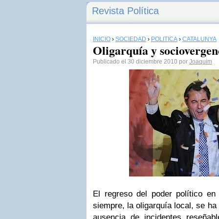
Revista Política
INICIO
›
SOCIEDAD
›
POLÍTICA
›
CATALUNYA
Oligarquía y sociovergen
Publicado el 30 diciembre 2010 por
Joaquim
El regreso del poder político e
siempre, la oligarquía local, se h
ausencia de incidentes reseñab