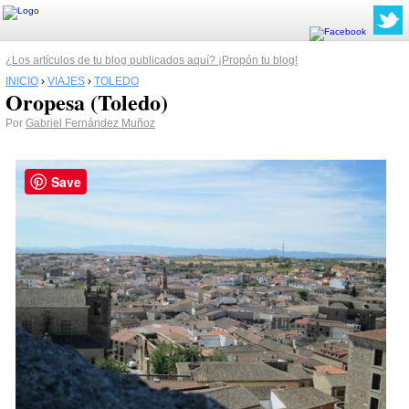
¿Los artículos de tu blog publicados aquí? ¡Propón tu blog!
INICIO
›
VIAJES
›
TOLEDO
Oropesa (Toledo)
Por
Gabriel Fernández Muñoz
Save