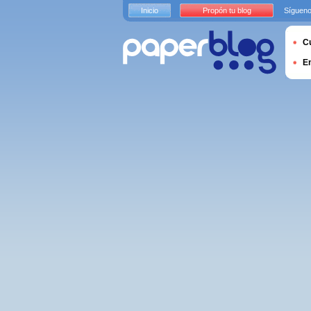
Inicio
Propón tu blog
Sígueno
Cu
E