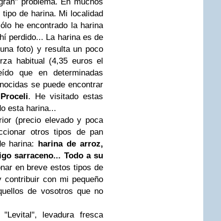
 "gran" problema. En muchos
e tipo de harina. Mi localidad
ólo he encontrado la harina
hí perdido... La harina es de
 una foto) y resulta un poco
za habitual (4,35 euros el
leído que en determinadas
nocidas se puede encontrar
a
Proceli
. He visitado estas
o esta harina...
rior (precio elevado y poca
ccionar otros tipos de pan
de harina:
harina de arroz,
igo sarraceno... Todo a su
nar en breve estos tipos de
y contribuir con mi pequeño
quellos de vosotros que no
"Levital", levadura fresca