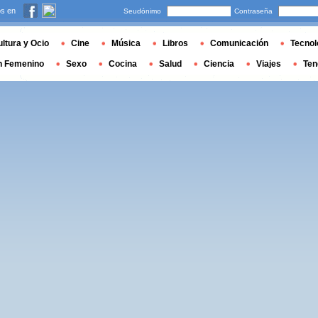
s en
Seudónimo
Contraseña
ltura y Ocio
Cine
Música
Libros
Comunicación
Tecnol
n Femenino
Sexo
Cocina
Salud
Ciencia
Viajes
Ten