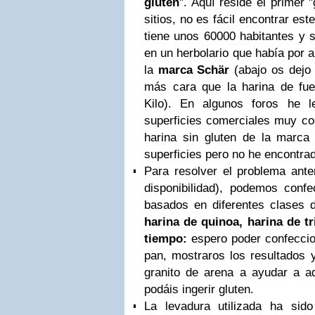
gluten
". Aquí reside el primer
sitios, no es fácil encontrar est
tiene unos 60000 habitantes y s
en un herbolario que había por a
la
marca
Schär
(abajo os dejo
más cara que la harina de fuer
Kilo). En algunos foros he 
superficies comerciales muy co
harina sin gluten de la marc
superficies pero no he encontrad
Para resolver el problema ante
disponibilidad), podemos confe
basados en diferentes clases 
harina de quinoa, harina de tr
tiempo:
espero poder confeccio
pan, mostraros los resultados 
granito de arena a ayudar a a
podáis ingerir gluten.
La levadura utilizada ha sido 