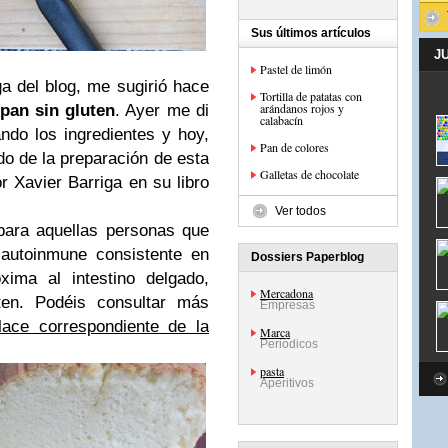
Sus últimos artículos
J
Pastel de limón
ga del blog, me sugirió hace
Tortilla de patatas con
arándanos rojos y
pan sin gluten
. Ayer me di
calabacín
ndo los ingredientes y hoy,
Pan de colores
ado de la preparación de esta
Galletas de chocolate
r Xavier Barriga en su libro
Ver todos
ara aquellas personas que
 autoinmune consistente en
Dossiers Paperblog
xima al intestino delgado,
Mercadona
ten. Podéis consultar más
Empresas
lace correspondiente de la
Marca
Periódicos
pasta
Aperitivos