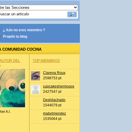
¿ Aún no eres miembro ?
Propón tu blog
A COMUNIDAD COCINA
 AUTOR DEL
TOP MIEMBROS
A
Clarena Roux
2598753 pt
cupcakeshermosos
2427547 pt
Deshilachado
1544079 pt
her A.l.
mabelmendez
1535064 pt