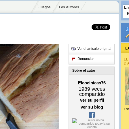
Juegos
Los Autores
L
Ver el artículo original
Denunciar
EL
DÍ
Sobre el autor
Elcocinicas76
1989
veces
compartido
ver su perfil
ver su blog
Est