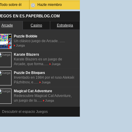
Todo sobre él
Hazte miembro
UEGOS EN ES.PAPERBLOG.COM
Arcade
Casino
Estrategia
Puzzle Bobble
Un clásico juego de Arcade. ......
Juega
Karate Blazers
Karate Blazers es un juego de
Arcade, que forma......
Juega
Puzzle De Bloques
Inventado en 1984 por el ruso Alekséi
Pázhitnov, e......
Juega
Magical Cat Adventure
Redescubre Magical Cat Adventure,
un juego de la......
Juega
Descubrir el espacio Juegos