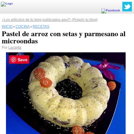
¿Los artículos de tu blog publicados aquí? ¡Propón tu blog!
INICIO
›
COCINA
›
RECETAS
Pastel de arroz con setas y parmesano al
microondas
Por
Lacajita
Save