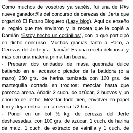
Como muchos de vosotros ya sabéis, fui una de l@s
nueve ganador@s del concurso de
cerezas del Jerte
que
organizó El Futuro Bloguero (
Lazy blog
). Aquí os enseño
el regalo que me enviaron y la receta que le copié a
Damián (
Estoy hecho un cocinillas
), con la que participó
en dicho concurso. Muchas gracias tanto a Paco, a
Cerezas del Jerte y a Damián! Es una receta deliciosa, y
más con una materia prima tan buena.
- Preparar dos unidades de
masa quebrada dulce
batiendo en el accesorio picador de la batidora (o a
mano) 250 grs. de
harina
tamizada con 120 grs. de
mantequilla
cortada en trocitos; mezclar hasta que
parezca arena. Añadir 2 cuch. de
azúcar
, 2
huevos
y un
chorrito de
leche
. Mezclar todo bien, envolver en papel
film y dejar enfriar en la nevera 1/2 hora.
- Poner en un bol ½ kg. de
cerezas del Jerte
deshuesadas, con 100 grs. de
azúcar
, 1 cuch. de
harina
de maíz
, 1 cuch. de
extracto de vainilla
y 1 cuch. de