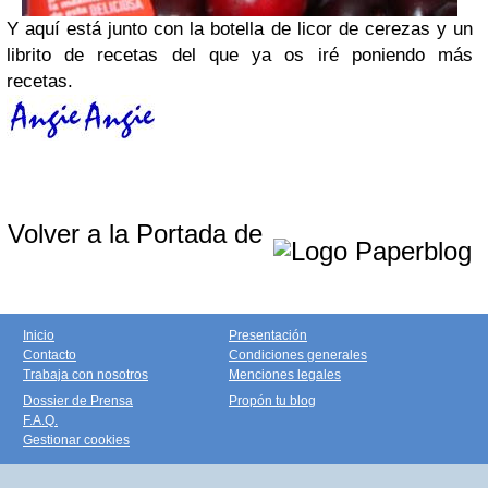
Y aquí está junto con la botella de licor de cerezas y un
librito de recetas del que ya os iré poniendo más
recetas.
Volver a la Portada de
Inicio
Presentación
Contacto
Condiciones generales
Trabaja con nosotros
Menciones legales
Dossier de Prensa
Propón tu blog
F.A.Q.
Gestionar cookies