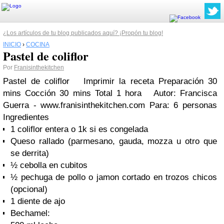
¿Los artículos de tu blog publicados aquí? ¡Propón tu blog!
INICIO
›
COCINA
Pastel de coliflor
Por
Franisinthekitchen
Pastel de coliflor
Imprimir la receta
Preparación 30
mins Cocción 30 mins Total 1 hora Autor:
Francisca
Guerra - www.franisinthekitchen.com
Para:
6 personas
Ingredientes
1 coliflor entera o 1k si es congelada
Queso rallado (parmesano, gauda, mozza u otro que
se derrita)
½ cebolla en cubitos
½ pechuga de pollo o jamon cortado en trozos chicos
(opcional)
1 diente de ajo
Bechamel: