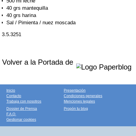
500 ml leche
40 grs mantequilla
40 grs harina
Sal / Pimienta / nuez moscada
3.5.3251
Volver a la Portada de
Inicio
Presentación
Contacto
Condiciones generales
Trabaja con nosotros
Menciones legales
Dossier de Prensa
Propón tu blog
F.A.Q.
Gestionar cookies