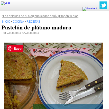
¿Los artículos de tu blog publicados aquí? ¡Propón tu blog!
INICIO
›
COCINA
›
RECETAS
Pastelón de plátano maduro
Por
Coccoloba
@Coccoloba
Save