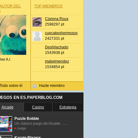
 AUTOR DEL
TOP MIEMBROS
A
Clarena Roux
2598297 pt
cupcakeshermosos
2427331 pt
Deshilachado
1543938 pt
her A.l.
mabelmendez
1534854 pt
Todo sobre él
Hazte miembro
UEGOS EN ES.PAPERBLOG.COM
Arcade
Casino
Estrategia
Puzzle Bobble
Un clásico juego de Arcade. ......
Juega
Karate Blazers