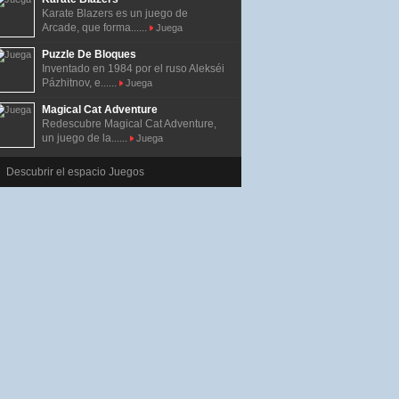
Karate Blazers es un juego de
Arcade, que forma......
Juega
Puzzle De Bloques
Inventado en 1984 por el ruso Alekséi
Pázhitnov, e......
Juega
Magical Cat Adventure
Redescubre Magical Cat Adventure,
un juego de la......
Juega
Descubrir el espacio Juegos