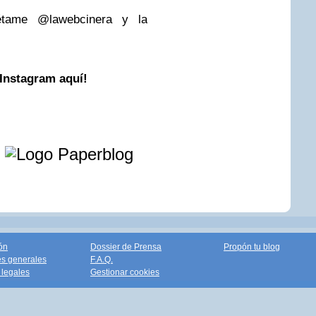
uétame @lawebcinera y la
 Instagram aquí!
e
ón
Dossier de Prensa
Propón tu blog
s generales
F.A.Q.
legales
Gestionar cookies