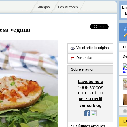
Juegos
Los Autores
ñesa vegana
L
Ver el artículo original
De
Denunciar
Sobre el autor
Lawebcinera
1006
veces
compartido
ver su perfil
ver su blog
L
Sus últimos artículos