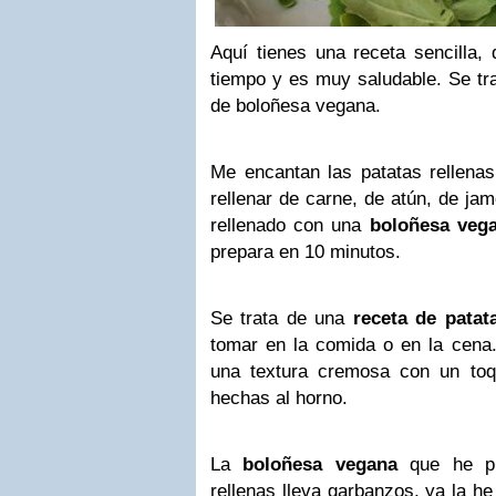
Aquí tienes una receta sencilla,
tiempo y es muy saludable. Se tra
de boloñesa vegana.
Me encantan las patatas rellena
rellenar de carne, de atún, de ja
rellenado con una
boloñesa veg
prepara en 10 minutos.
Se trata de una
receta de patat
tomar en la comida o en la cena.
una textura cremosa con un toq
hechas al horno.
La
boloñesa vegana
que he pr
rellenas lleva garbanzos, ya la he