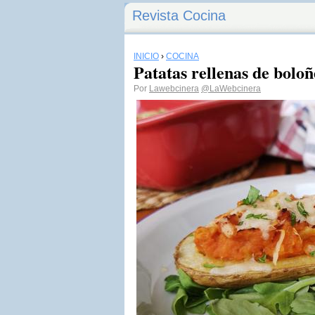
Revista Cocina
INICIO
›
COCINA
Patatas rellenas de bolo
Por
Lawebcinera
@LaWebcinera