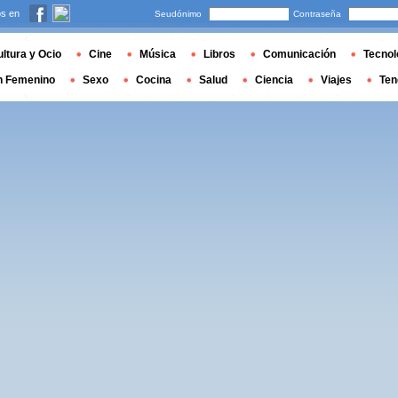
s en
Seudónimo
Contraseña
ltura y Ocio
Cine
Música
Libros
Comunicación
Tecnol
n Femenino
Sexo
Cocina
Salud
Ciencia
Viajes
Ten