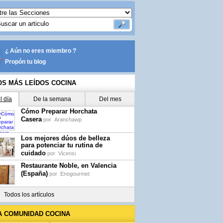
¿ Aún no eres miembro ?
Propón tu blog
OS MÁS LEÍDOS COCINA
l día
De la semana
Del mes
Cómo Preparar Horchata
Casera
por
Aranchawp
Los mejores dúos de belleza
para potenciar tu rutina de
cuidado
por
Vicensi
Restaurante Noble, en Valencia
(España)
por
Enogourmet
Todos los artículos
A COMUNIDAD COCINA