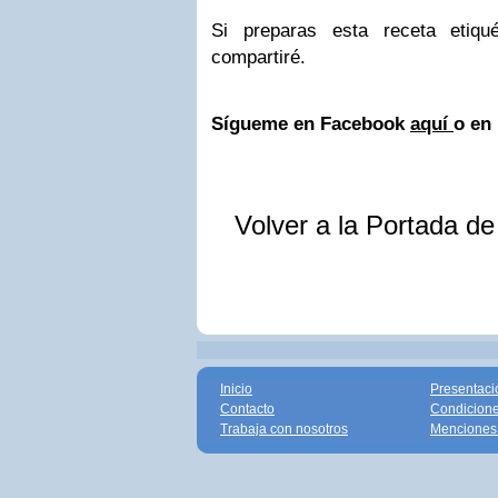
Si preparas esta receta etiq
compartiré.
Sígueme en Facebook
aquí
o en
Volver a la Portada d
Inicio
Presentaci
Contacto
Condicione
Trabaja con nosotros
Menciones 