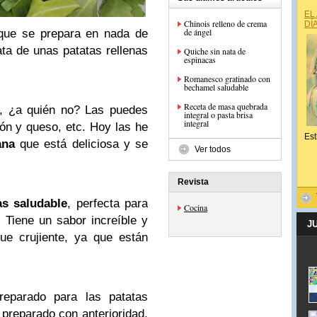
EL
Chinois relleno de crema
DÍ
de ángel
 que se prepara en nada de
ta de unas patatas rellenas
Quiche sin nata de
espinacas
Romanesco gratinado con
bechamel saludable
Receta de masa quebrada
s, ¿a quién no? Las puedes
integral o pasta brisa
integral
món y queso, etc. Hoy las he
Est
ana
que está deliciosa y se
Ver todos
Revista
as saludable
, perfecta para
Cocina
 Tiene un sabor increíble y
J
ue crujiente, ya que están
eparado para las patatas
 preparado con anterioridad,