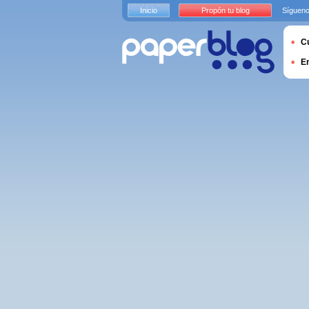
Inicio
Propón tu blog
Sígueno
Cu
E