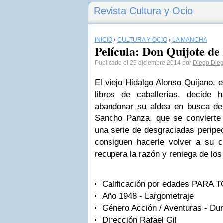
Revista Cultura y Ocio
INICIO
›
CULTURA Y OCIO
›
LA MANCHA
Película: Don Quijote de
Publicado el 25 diciembre 2014 por
Diego Dieg
El viejo Hidalgo Alonso Quijano, e
libros de caballerías, decide 
abandonar su aldea en busca d
Sancho Panza, que se convierte
una serie de desgraciadas peripec
consiguen hacerle volver a su 
recupera la razón y reniega de los 
Calificación por edades PAR
Año 1948 - Largometraje
Género Acción / Aventuras - Du
Dirección Rafael Gil