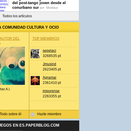
del post-tango joven desde el
conurbano sur
por
Moebius
Todos los artículos
A COMUNIDAD CULTURA Y OCIO
 AUTOR DEL
TOP MIEMBROS
A
sepelaci
3268535 pt
Jmusind
2623405 pt
Agramar
2361410 pt
her A.l.
jmporense
2263355 pt
Todo sobre él
Hazte miembro
UEGOS EN ES.PAPERBLOG.COM