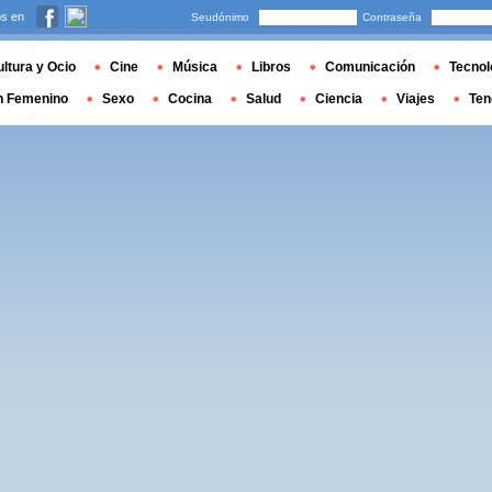
s en
Seudónimo
Contraseña
ltura y Ocio
Cine
Música
Libros
Comunicación
Tecnol
n Femenino
Sexo
Cocina
Salud
Ciencia
Viajes
Ten