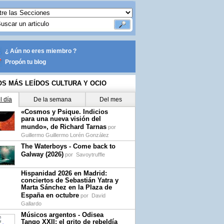
¿ Aún no eres miembro ?
Propón tu blog
OS MÁS LEÍDOS CULTURA Y OCIO
l día
De la semana
Del mes
«Cosmos y Psique. Indicios
para una nueva visión del
mundo», de Richard Tarnas
por
Guillermo Guillermo Lorén González
The Waterboys - Come back to
Galway (2026)
por
Savoytruffle
Hispanidad 2026 en Madrid:
conciertos de Sebastián Yatra y
Marta Sánchez en la Plaza de
España en octubre
por
David
Gallardo
Músicos argentos - Odisea
Tango XXII: el grito de rebeldía