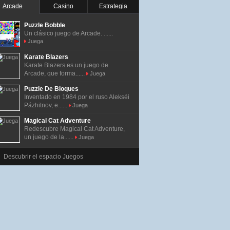
Arcade
Casino
Estrategia
Puzzle Bobble
Un clásico juego de Arcade. ......
Juega
Karate Blazers
Karate Blazers es un juego de
Arcade, que forma......
Juega
Puzzle De Bloques
Inventado en 1984 por el ruso Alekséi
Pázhitnov, e......
Juega
Magical Cat Adventure
Redescubre Magical Cat Adventure,
un juego de la......
Juega
Descubrir el espacio Juegos