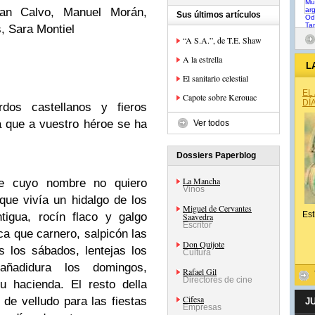
uan Calvo, Manuel Morán,
Sus últimos artículos
, Sara Montiel
“A S.A.”, de T.E. Shaw
A la estrella
L
El sanitario celestial
EL
Capote sobre Kerouac
DÍ
rdos castellanos y fieros
a que a vuestro héroe se ha
Ver todos
Dossiers Paperblog
La Mancha
e cuyo nombre no quiero
Vinos
ue vivía un hidalgo de los
Miguel de Cervantes
Est
tigua, rocín flaco y galgo
Saavedra
Escritor
ca que carnero, salpicón las
Don Quijote
 los sábados, lentejas los
Cultura
añadidura los domingos,
Rafael Gil
Directores de cine
u hacienda. El resto della
Cifesa
 de velludo para las fiestas
J
Empresas