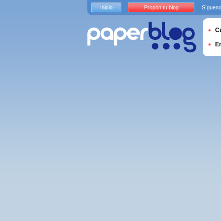
Inicio
Propón tu blog
Sígueno
Cu
E