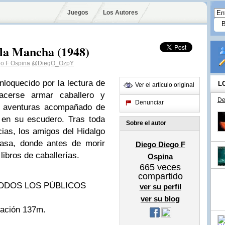
Juegos
Los Autores
 la Mancha (1948)
o F Ospina
@DiegO_OzpY
nloquecido por la lectura de
L
Ver el artículo original
hacerse armar caballero y
De
Denunciar
e aventuras acompañado de
 en su escudero. Tras toda
Sobre el autor
ias, los amigos del Hidalgo
casa, donde antes de morir
Diego Diego F
libros de caballerías.
Ospina
665
veces
compartido
A TODOS LOS PÚBLICOS
ver su perfil
ver su blog
ración 137m.