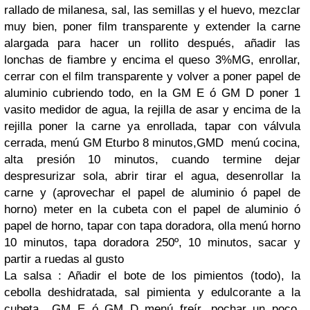
rallado de milanesa, sal, las semillas y el huevo, mezclar
muy bien, poner film transparente y extender la carne
alargada para hacer un rollito después, añadir las
lonchas de fiambre y encima el queso 3%MG, enrollar,
cerrar con el film transparente y volver a poner papel de
aluminio cubriendo todo, en la
GM E
ó
GM D
poner 1
vasito medidor de agua, la rejilla de asar y encima de la
rejilla poner la carne ya enrollada, tapar con válvula
cerrada, menú
GM E
turbo 8 minutos,
GMD
menú cocina,
alta presión 10 minutos, cuando termine dejar
despresurizar sola, abrir tirar el agua, desenrollar la
carne y (aprovechar el papel de aluminio ó papel de
horno) meter en la cubeta con el papel de aluminio ó
papel de horno, tapar con tapa doradora, olla menú horno
10 minutos, tapa doradora 250º, 10 minutos, sacar y
partir a ruedas al gusto
La salsa : Añadir el bote de los pimientos (todo), la
cebolla deshidratada, sal pimienta y edulcorante a la
cubeta
GM E
ó
GM D
menú freír, pochar un poco,