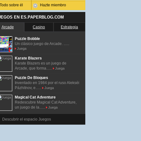
Todo sobre él
Hazte miembro
UEGOS EN ES.PAPERBLOG.COM
Arcade
Casino
Estrategia
Puzzle Bobble
Un clásico juego de Arcade. ......
Juega
Karate Blazers
Karate Blazers es un juego de
Arcade, que forma......
Juega
Puzzle De Bloques
Inventado en 1984 por el ruso Alekséi
Pázhitnov, e......
Juega
Magical Cat Adventure
Redescubre Magical Cat Adventure,
un juego de la......
Juega
Descubrir el espacio Juegos