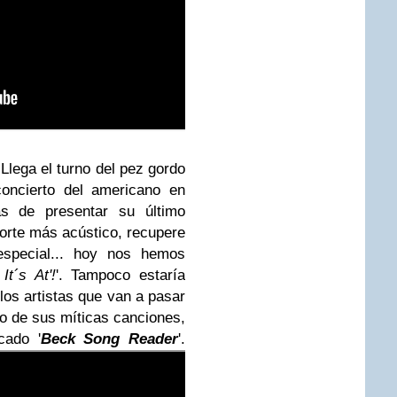
lega el turno del pez gordo
concierto del americano en
 de presentar su último
corte más acústico, recupere
especial... hoy nos hemos
It´s At'!
'. Tampoco estaría
los artistas que van a pasar
o de sus míticas canciones,
cado '
Beck Song Reader
'.