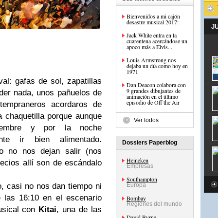
Bienvenidos a mi cajón
desastre musical 2017:
J
Jack White entra en la
cuarentena acercándose un
apoco más a Elvis...
Louis Armstrong nos
dejaba un día como hoy en
1971
al: gafas de sol, zapatillas
Dan Deacon colabora con
9 grandes dibujantes de
der nada, unos pañuelos de
animación en el último
episodio de Off the Air
 tempraneros acordaros de
a chaquetilla porque aunque
Ver todos
iembre y por la noche
ante ir bien alimentado.
Dossiers Paperblog
 no nos dejan salir (nos
Heineken
ecios allí son de escándalo
Empresas
Southampton
 casi no nos dan tiempo ni
Europa
e las 16:10 en el escenario
Bombay
Regiones del mundo
sical con
Kitai
, una de las
David Byrne