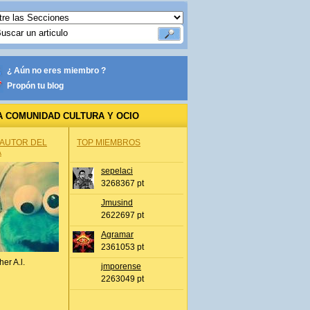
¿ Aún no eres miembro ?
Propón tu blog
A COMUNIDAD CULTURA Y OCIO
 AUTOR DEL
TOP MIEMBROS
A
sepelaci
3268367 pt
Jmusind
2622697 pt
Agramar
2361053 pt
her A.l.
jmporense
2263049 pt