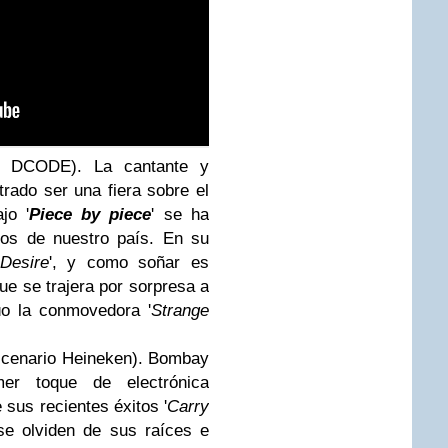
o DCODE). La cantante y
rado ser una fiera sobre el
jo '
Piece by piece
' se ha
ios de nuestro país. En su
Desire
', y como soñar es
ue se trajera por sorpresa a
úo la conmovedora '
Strange
scenario Heineken). Bombay
er toque de electrónica
 sus recientes éxitos '
Carry
e olviden de sus raíces e