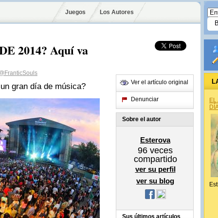
Juegos
Los Autores
DE 2014? Aquí va
@FranticSouls
L
Ver el artículo original
a un gran día de música?
Denunciar
EL
DÍ
Sobre el autor
Esterova
96
veces
compartido
ver su perfil
ver su blog
Est
Sus últimos artículos