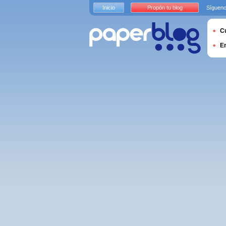
Inicio
Propón tu blog
Sígueno
Cu
E