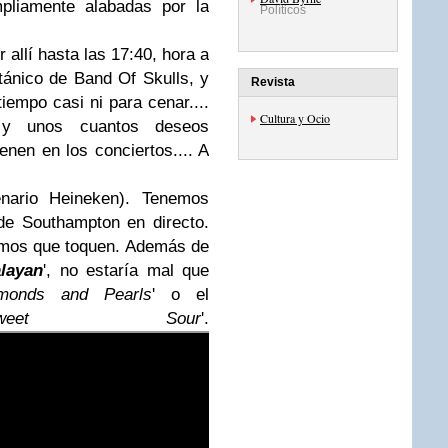
pliamente alabadas por la
Políticos
allí hasta las 17:40, hora a
ritánico de Band Of Skulls, y
Revista
iempo casi ni para cenar....
Cultura y Ocio
 y unos cuantos deseos
en en los conciertos.... A
nario Heineken). Tenemos
de Southampton en directo.
emos que toquen. Además de
layan
', no estaría mal que
monds and Pearls
' o el
Sweet Sour
'.