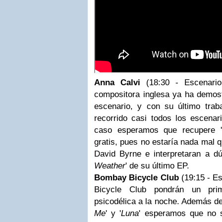
Anna Calvi
(18:30 - Escenari
compositora inglesa ya ha demost
escenario, y con su último traba
recorrido casi todos los escenar
caso esperamos que recupere '
gratis, pues no estaría nada mal q
David Byrne e interpretaran a d
Weather
' de su último EP.
Bombay Bicycle Club
(19:15 - E
Bicycle Club pondrán un prim
psicodélica a la noche. Además de
Me
' y '
Luna
' esperamos que no s