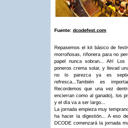
Fuente:
dcodefest.com
Repasemos el kit básico de festiv
morroñosas, riñonera para no per
papel nunca sobran... Ah! Los
poneros crema solar, y llevad un
no lo parezca ya es sept
refresca...También es import
Recordemos que una vez dentro
encierran como al ganado), los pr
y el día va a ser largo...
La jornada empieza muy temprano,
ha hacer la digestión... A eso d
DCODE comenzará la jornada mu