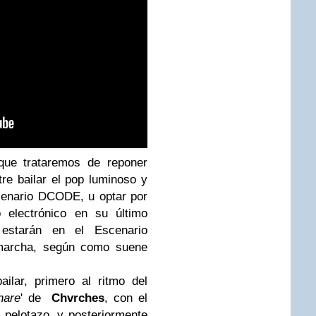
que trataremos de reponer
re bailar el pop luminoso y
enario DCODE, u optar por
 electrónico en su último
starán en el Escenario
 marcha, según como suene
ilar, primero al ritmo del
hare
' de
Chvrches
, con el
pelotazo, y posteriormente