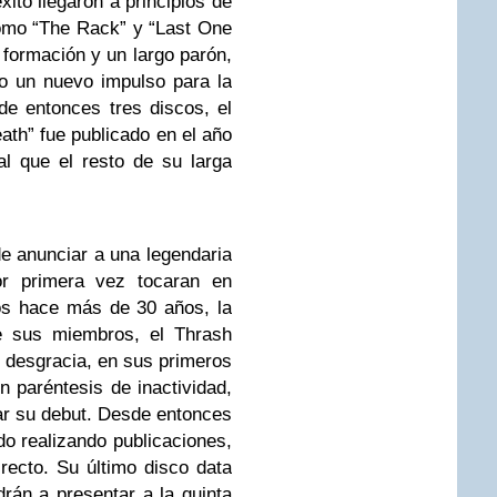
ito llegaron a principios de
omo “The Rack” y “Last One
 formación y un largo parón,
o un nuevo impulso para la
de entonces tres discos, el
ath” fue publicado en el año
al que el resto de su larga
e anunciar a una legendaria
r primera vez tocaran en
os hace más de 30 años, la
e sus miembros, el Thrash
or desgracia, en sus primeros
n paréntesis de inactividad,
car su debut. Desde entonces
o realizando publicaciones,
recto. Su último disco data
drán a presentar a la quinta