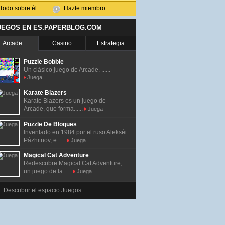
Todo sobre él
Hazte miembro
UEGOS EN ES.PAPERBLOG.COM
Arcade
Casino
Estrategia
Puzzle Bobble
Un clásico juego de Arcade. ......
Juega
Karate Blazers
Karate Blazers es un juego de
Arcade, que forma......
Juega
Puzzle De Bloques
Inventado en 1984 por el ruso Alekséi
Pázhitnov, e......
Juega
Magical Cat Adventure
Redescubre Magical Cat Adventure,
un juego de la......
Juega
Descubrir el espacio Juegos