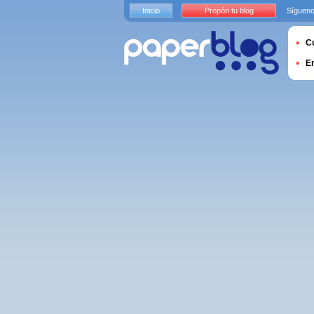
Inicio
Propón tu blog
Sígueno
Cu
E