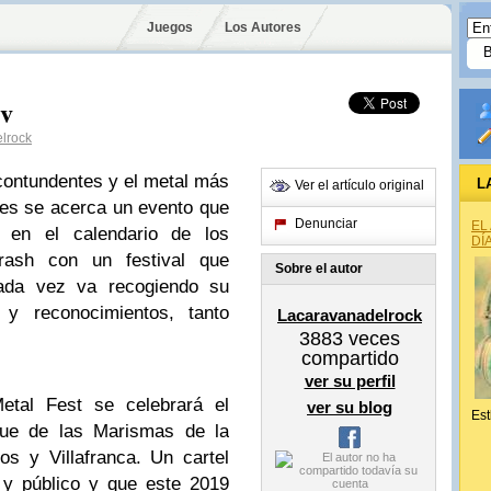
Juegos
Los Autores
 v
lrock
ontundentes y el metal más
L
Ver el artículo original
es se acerca un evento que
Denunciar
EL
 en el calendario de los
DÍ
rash con un festival que
Sobre el autor
ada vez va recogiendo su
y reconocimientos, tanto
Lacaravanadelrock
3883
veces
compartido
ver su perfil
Metal Fest se celebrará el
ver su blog
Est
ue de las Marismas de la
os y Villafranca. Un cartel
 y público y que este 2019