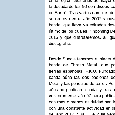
en la región. Sus años de mayor éx
la década de los 90 con discos c
on Earth”. Tras varios cambios de
su regreso en el año 2007 supus
banda, que lleva ya editados des
último de los cuales, “Incoming De
2016 y que disfrutaremos, al igu
discografía.
Desde Suecia tenemos el placer d
banda de Thrash Metal, que po
tierras españolas. F.K.Ü. Fundad
banda aúna las dos pasiones d
Metal y las películas de terror. P
años no publicaron nada, y tras u
volvieron en el año 97 para publi
con más o menos asiduidad han id
con una constante actividad en di
del año 2017, “1981”, el cual ven