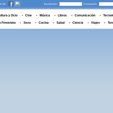
s en
Seudónimo
Contraseña
ltura y Ocio
Cine
Música
Libros
Comunicación
Tecnol
n Femenino
Sexo
Cocina
Salud
Ciencia
Viajes
Ten