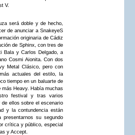
t V.
uza será doble y de hecho,
cer de anunciar a SnakeyeS
ormación originaria de Cádiz
lución de Sphinx, con tres de
i Bala y Carlos Delgado, a
ano Cosmi Aionita. Con dos
vy Metal Clásico, pero con
ás actuales del estilo, la
co tiempo en un baluarte de
te más Heavy. Había muchas
tro festival y tras varios
r de ellos sobre el escenario
ad y la contundencia están
a presentarnos su segundo
r crítica y público, especial
as y Accept.