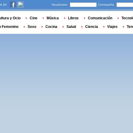
s en
Seudónimo
Contraseña
ltura y Ocio
Cine
Música
Libros
Comunicación
Tecnol
n Femenino
Sexo
Cocina
Salud
Ciencia
Viajes
Ten