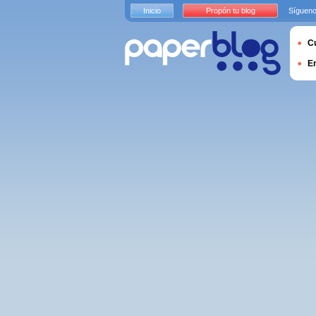
Inicio
Propón tu blog
Sígueno
Cu
E