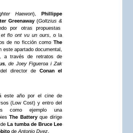
ghter Haewon
),
Phillippe
ter Greenaway
(
Goltzius &
ndo por otras propuestas
 et flo ont vu un ours
, o la
jos de no ficción como
The
n este apartado documental,
, a través de retratos de
us
, de Joey Figueroa i Zak
del director de
Conan el
rá este año por el cine de
rsos (Low Cost) y entro del
s como ejemplo una
ies
The Battery
que dirige
 de
La tumba de Bruce Lee
obito
de
Antonio Dyez
.