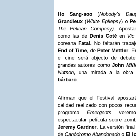
Ho Sang-soo
(
Nobody’s Dau
Grandieux
(
White Epilepsy
) o
Pe
The Pelican Company)
. Aposta
como las de
Denis Coté
en
Vic
coreana
Fatal.
No faltarán traba
End of Time
, de
Peter Mettler
. E
el cine será objecto de debate
grandes autores como
John
Mili
Nutson
, una mirada a la obra 
bárbaro
.
Afirman que el Festival aposta
calidad realizado con pocos recu
programa
Emergents
veremo
espectacular película sobre
zomb
Jeremy Gardner
. La versión final
de
Canódromo Abandonado
o
El l