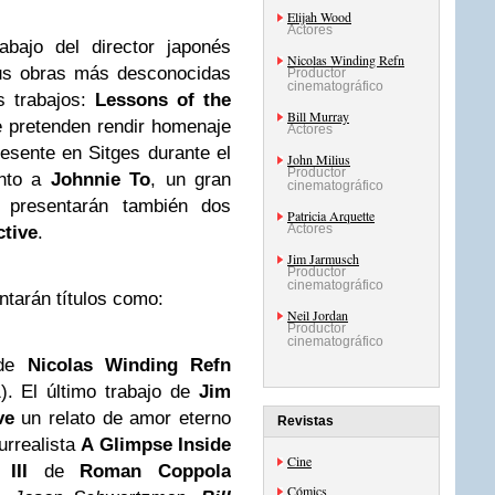
Elijah Wood
Actores
abajo del director japonés
Nicolas Winding Refn
sus obras más desconocidas
Productor
cinematográfico
s trabajos:
Lessons of the
Bill Murray
 pretenden rendir homenaje
Actores
resente en Sitges durante el
John Milius
Productor
nto a
Johnnie To
, un gran
cinematográfico
 presentarán también dos
Patricia Arquette
Actores
ctive
.
Jim Jarmusch
Productor
cinematográfico
ntarán títulos como
:
Neil Jordan
Productor
cinematográfico
 de
Nicolas Winding Refn
. El último trabajo de
Jim
ve
un relato de amor eterno
Revistas
urrealista
A Glimpse Inside
Cine
III
de
Roman Coppola
Cómics