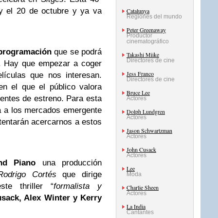
y el 20 de octubre
y ya va
Catalunya
Regiones del mundo
Peter Greenaway
Productor
cinematográfico
 programación
que se podrá
Takashi Miike
Directores de cine
al. Hay que empezar a coger
Jess Franco
elículas que nos interesan.
Directores de cine
n el que el público valora
Bruce Lee
entes de estreno. Para esta
Actores
a a los mercados emergente
Dolph Lundgren
Actores
tentarán acercarnos a estos
Jason Schwartzman
Actores
John Cusack
Actores
nd Piano
una producción
Lee
odrigo Cortés
que dirige
Moda
ste thriller “
formalista y
Charlie Sheen
Actores
sack, Alex Winter y Kerry
La India
Cantantes