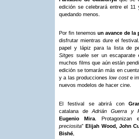
edición
se celebrará entre el 11 
quedando menos.
Por fin tenemos
un avance de la
disfrutar mientras dure el festiv
papel y lápiz para la lista de p
Sitges
suele ser un escaparate e
muchos films que aún están pendi
edición se tomarán más en cuent
y a las producciones
low cost
e in
nuevos modelos de hacer cine.
El festival se abrirá con
Gra
catalana de
Adrián Guerra y R
Eugenio Mira
. Protagonizan e
preciosita
”
Elijah Wood, John Cu
Bishé
,