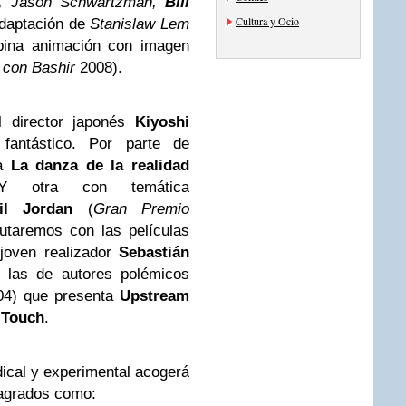
n, Jason Schwartzman,
Bill
Cultura y Ocio
adaptación de
Stanislaw Lem
ina animación con imagen
 con Bashir
2008).
 director japonés
Kiyoshi
fantástico. Por parte de
ga
La danza de la realidad
. Y otra con temática
il Jordan
(
Gran Premio
rutaremos con las películas
 joven realizador
Sebastián
las de autores polémicos
4) que presenta
Upstream
 Touch
.
dical y experimental acogerá
sagrados como
: