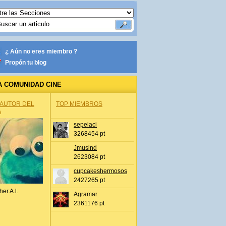
¿ Aún no eres miembro ?
Propón tu blog
A COMUNIDAD CINE
 AUTOR DEL
TOP MIEMBROS
A
sepelaci
3268454 pt
Jmusind
2623084 pt
cupcakeshermosos
2427265 pt
her A.l.
Agramar
2361176 pt