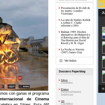
Presentación de El club de
los martes: Londres
J
Victoriano
La carta de Stanley Kubrik
a Arthur C. Clarke
referente a 2001
Batman 1989: Diseños
alternativos del Batmóvil y
el Batwing para el film de
Tim Burton por David
Rusell y H. R. Giger
La Noche es Nuestra
(2007) James Gray
Ver todos
Dossiers Paperblog
Sitges
ciudades
Franco
Personalidades
amos con ganas el programa
históricas
Internacional de Cinema
3D
Científico
celebra en
Sitges
. Esta 46ª