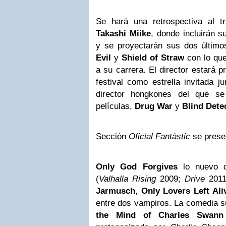
Se hará una retrospectiva al tr
Takashi Miike
, donde incluirán 
y se proyectarán sus dos último
Evil
y
Shield of Straw
con lo que
a su carrera. El director
estará p
festival como estrella invitada ju
director hongkones del que se
películas,
Drug War
y
Blind Dete
Sección
Oficial
Fantàstic
se prese
Only God Forgives
lo nuevo
(
Valhalla Rising
2009;
Drive
2011)
Jarmusch
,
Only Lovers Left Ali
entre dos vampiros. La comedia s
the Mind of Charles Swann 