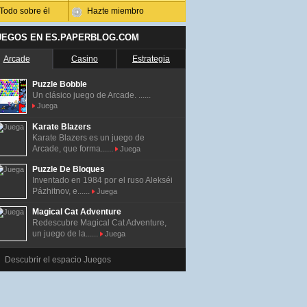
Todo sobre él
Hazte miembro
UEGOS EN ES.PAPERBLOG.COM
Arcade
Casino
Estrategia
Puzzle Bobble
Un clásico juego de Arcade. ......
Juega
Karate Blazers
Karate Blazers es un juego de
Arcade, que forma......
Juega
Puzzle De Bloques
Inventado en 1984 por el ruso Alekséi
Pázhitnov, e......
Juega
Magical Cat Adventure
Redescubre Magical Cat Adventure,
un juego de la......
Juega
Descubrir el espacio Juegos