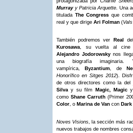
protagonizada por
Charlie Shee
Murray
y Patricia Arquette
. Una 
titulada
The Congress
que comb
real y que dirige
Ari Folman
(
Vals
También podremos ver
Real
del
Kurosawa
, su vuelta al cine 
Alejandro Jodorowsky
nos lle
una biografía imaginaria
vampírica,
Byzantium
, de
Ne
Honorífico en Sitges 2012
). Disf
de otros directores como la del
Silva
y su film
Magic, Magic
y 
como
Shane Carruth
(Primer 200
Color
, o
Marina de Van
con
Dark
Noves Visions
, la sección más ra
nuevos trabajos de nombres con