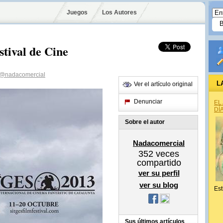
Juegos
Los Autores
tival de Cine
@nadacomercial
L
Ver el artículo original
Denunciar
EL
DÍ
Sobre el autor
Nadacomercial
352
veces
compartido
ver su perfil
ver su blog
Est
Sus últimos artículos