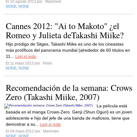
El 10 agosto 2012 por
Marinneri
NONE
NONE
,
Cannes 2012: "Ai to Makoto" ¿el
Romeo y Julieta deTakashi Miike?
Hijo pródigo de Sitges, Takashi Miike es uno de los cineastas
más prolíficos del panorama mundial (alrededor de 60 títulos en
11...
Leer el resto
El 11 mayo 2012 por
Fimin
NONE
NONE
,
Recomendación de la semana: Crows
Zero (Takashi Miike, 2007)
La película está
basada en el manga Crows-Zero. Genji (Shun Oguri) es un joven
adolescente e hijo del jefe de una banda de mafiosos, tiene que
demostrar a su...
Leer el resto
El 04 mayo 2012 por
Marinneri
NONE
NONE
,