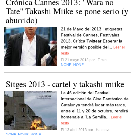
Crónica Cannes 2013: "Wara no
Tate" Takashi Miike se pone serio (y
aburrido)
21 de Mayo del 2013 | etiquetas:
Festival de Cannes, Festivales
2013, Crítica Twittear Esperar la
mejor versión posible del...
Leer el
resto
El 21 mayo 2013 por
Fimin
NONE
NONE
,
Sitges 2013 - cartel y takashi miike
La 46 edición del Festival
Internacional de Cine Fantástico de
Catalunya tendrá lugar más tarde,
entre el 11 y 20 de octubre, rendirá
homenaje a “La Semilla...
Leer el
resto
El 13 abril 2013 por
Hatelove
NONE
NONE
NONE
,
,