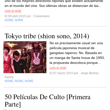
uno de los mejores directores nipones que existen actualmente
en el mundo del cine. Sus últimas obras se distancian de las...
Leer el resto
El 09 abril 2015 por
Cineenserio
NONE
NONE
,
Tokyo tribe (shion sono, 2014)
No es precisamente usual ver una
película japonesa musical de
gangstas raperos. No. Basada en
un manga de Santa Inoue de 1993,
la propuesta descoloca porque...
Leer el resto
El 07 marzo 2015 por
Jorge Bertran
Garcia
NONE
NONE
NONE
,
,
50 Películas De Culto [Primera
Parte]