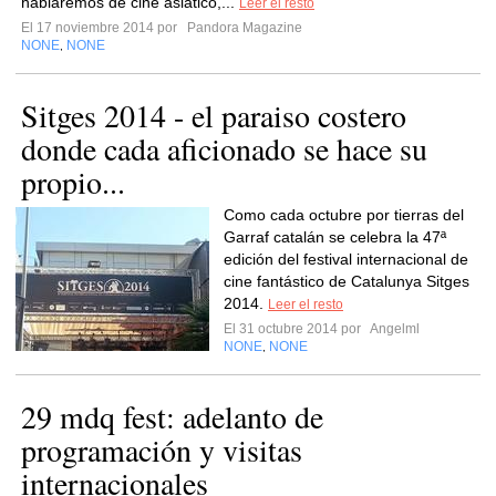
hablaremos de cine asiático,...
Leer el resto
El 17 noviembre 2014 por
Pandora Magazine
NONE
NONE
,
Sitges 2014 - el paraiso costero
donde cada aficionado se hace su
propio...
Como cada octubre por tierras del
Garraf catalán se celebra la 47ª
edición del festival internacional de
cine fantástico de Catalunya Sitges
2014.
Leer el resto
El 31 octubre 2014 por
Angelml
NONE
NONE
,
29 mdq fest: adelanto de
programación y visitas
internacionales