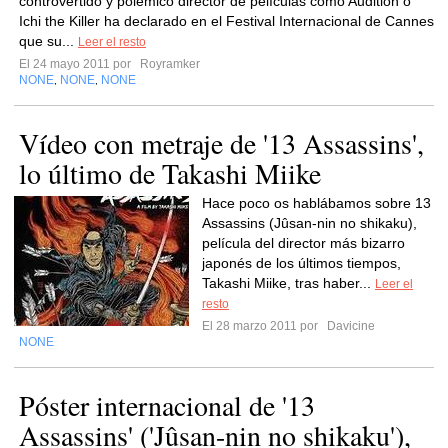
controvertido y polémico director de películas como Audition o
Ichi the Killer ha declarado en el Festival Internacional de Cannes
que su...
Leer el resto
El 24 mayo 2011 por
Royramker
NONE
NONE
NONE
,
,
Vídeo con metraje de '13 Assassins',
lo último de Takashi Miike
Hace poco os hablábamos sobre 13
Assassins (Jûsan-nin no shikaku),
película del director más bizarro
japonés de los últimos tiempos,
Takashi Miike, tras haber...
Leer el
resto
El 28 marzo 2011 por
Davicine
NONE
Póster internacional de '13
Assassins' ('Jûsan-nin no shikaku'),