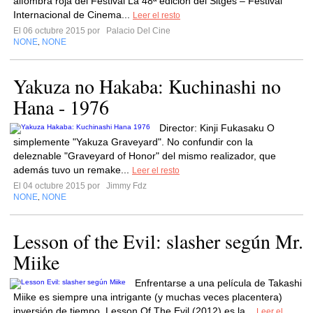
alfombra roja del Festival La 48ª edición del Sitges – Festival
Internacional de Cinema...
Leer el resto
El 06 octubre 2015 por
Palacio Del Cine
NONE
NONE
,
Yakuza no Hakaba: Kuchinashi no
Hana - 1976
Director: Kinji Fukasaku O
simplemente "Yakuza Graveyard". No confundir con la
deleznable "Graveyard of Honor" del mismo realizador, que
además tuvo un remake...
Leer el resto
El 04 octubre 2015 por
Jimmy Fdz
NONE
NONE
,
Lesson of the Evil: slasher según Mr.
Miike
Enfrentarse a una película de Takashi
Miike es siempre una intrigante (y muchas veces placentera)
inversión de tiempo. Lesson Of The Evil (2012) es la...
Leer el