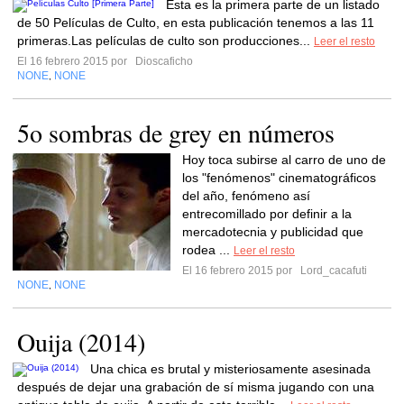
Esta es la primera parte de un listado
de 50 Películas de Culto, en esta publicación tenemos a las 11
primeras.Las películas de culto son producciones...
Leer el resto
El 16 febrero 2015 por
Dioscaficho
NONE
NONE
,
5o sombras de grey en números
Hoy toca subirse al carro de uno de
los "fenómenos" cinematográficos
del año, fenómeno así
entrecomillado por definir a la
mercadotecnia y publicidad que
rodea ...
Leer el resto
El 16 febrero 2015 por
Lord_cacafuti
NONE
NONE
,
Ouija (2014)
Una chica es brutal y misteriosamente asesinada
después de dejar una grabación de sí misma jugando con una