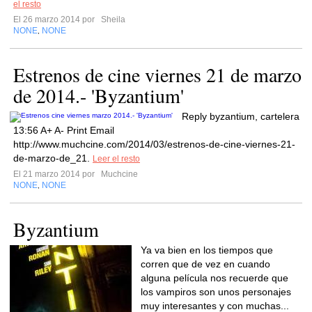
el resto
El 26 marzo 2014 por
Sheila
NONE
NONE
,
Estrenos de cine viernes 21 de marzo
de 2014.- 'Byzantium'
Reply byzantium, cartelera
13:56 A+ A- Print Email
http://www.muchcine.com/2014/03/estrenos-de-cine-viernes-21-
de-marzo-de_21.
Leer el resto
El 21 marzo 2014 por
Muchcine
NONE
NONE
,
Byzantium
Ya va bien en los tiempos que
corren que de vez en cuando
alguna película nos recuerde que
los vampiros son unos personajes
muy interesantes y con muchas...