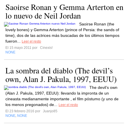
Saoirse Ronan y Gemma Arterton en
lo nuevo de Neil Jordan
Saoirse Ronan (the
lovely bones) y Gemma Arterton (prince of Persia: the sands of
time), dos de las actrices más buscadas de los últimos tiempos
fueron...
Leer el resto
El 15 mayo 2011 por
Cinexis!
NONE
La sombra del diablo (The devil’s
own, Alan J. Pakula, 1997, EEUU)
The devil’s own
(Alan J. Pakula, 1997, EEUU): llevando la impronta de un
cineasta medianamente importante , el film póstumo (y uno de
los menos pregonados) de...
Leer el resto
El 23 febrero 2016 por
Juanjo85
NONE
NONE
,