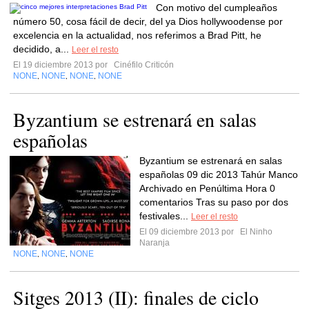
Con motivo del cumpleaños
número 50, cosa fácil de decir, del ya Dios hollywoodense por
excelencia en la actualidad, nos referimos a Brad Pitt, he
decidido, a...
Leer el resto
El 19 diciembre 2013 por
Cinéfilo Criticón
NONE
NONE
NONE
NONE
,
,
,
Byzantium se estrenará en salas
españolas
Byzantium se estrenará en salas
españolas 09 dic 2013 Tahúr Manco
Archivado en Penúltima Hora 0
comentarios Tras su paso por dos
festivales...
Leer el resto
El 09 diciembre 2013 por
El Ninho
Naranja
NONE
NONE
NONE
,
,
Sitges 2013 (II): finales de ciclo