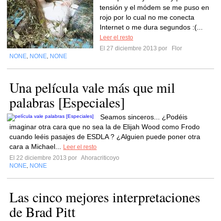
tensión y el módem se me puso en
rojo por lo cual no me conecta
Internet o me dura segundos :(...
Leer el resto
El 27 diciembre 2013 por
Flor
NONE
NONE
NONE
,
,
Una película vale más que mil
palabras [Especiales]
Seamos sinceros... ¿Podéis
imaginar otra cara que no sea la de Elijah Wood como Frodo
cuando leéis pasajes de ESDLA ? ¿Alguien puede poner otra
cara a Michael...
Leer el resto
El 22 diciembre 2013 por
Ahoracriticoyo
NONE
NONE
,
Las cinco mejores interpretaciones
de Brad Pitt