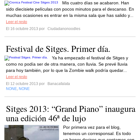
Mis cuatro días se acabaron. Han
sido diecisiete películas con pocos minutos para el descanso. En
muchas ocasiones es entrar en la misma sala que has salido y...
Leer el resto
El 16 octubre 2013 por
Ciudadanonoodles
Festival de Sitges. Primer día.
Ya ha empezado el festival de Sitges y
como no podía ser de otra manera, con lluvia. Se prevé lluvia
para hoy también, por lo que la Zombie walk podría quedar...
Leer el resto
El 12 octubre 2013 por
Banacafalata
NONE
NONE
,
Sitges 2013: “Grand Piano” inaugura
una edición 46ª de lujo
Por primera vez para el blog,
tenemos un corresponsal. Es todo
un honor deciros que contamos con