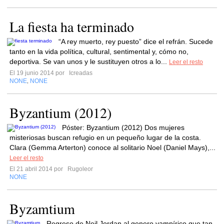
La fiesta ha terminado
“A rey muerto, rey puesto” dice el refrán. Sucede
tanto en la vida política, cultural, sentimental y, cómo no,
deportiva. Se van unos y le sustituyen otros a lo...
Leer el resto
El 19 junio 2014 por
Icreadas
NONE
NONE
,
Byzantium (2012)
Póster: Byzantium (2012) Dos mujeres
misteriosas buscan refugio en un pequeño lugar de la costa.
Clara (Gemma Arterton) conoce al solitario Noel (Daniel Mays),...
Leer el resto
El 21 abril 2014 por
Rugoleor
NONE
Byzamtium
Regreso de Neil Jordan al genero vampírico que tan