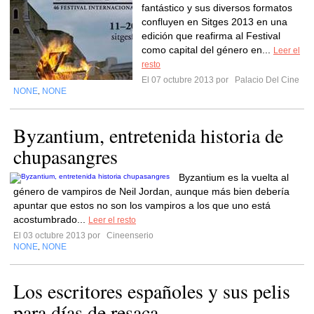
fantástico y sus diversos formatos
confluyen en Sitges 2013 en una
edición que reafirma al Festival
como capital del género en...
Leer el
resto
El 07 octubre 2013 por
Palacio Del Cine
NONE
NONE
,
Byzantium, entretenida historia de
chupasangres
Byzantium es la vuelta al
género de vampiros de Neil Jordan, aunque más bien debería
apuntar que estos no son los vampiros a los que uno está
acostumbrado...
Leer el resto
El 03 octubre 2013 por
Cineenserio
NONE
NONE
,
Los escritores españoles y sus pelis
para días de resaca