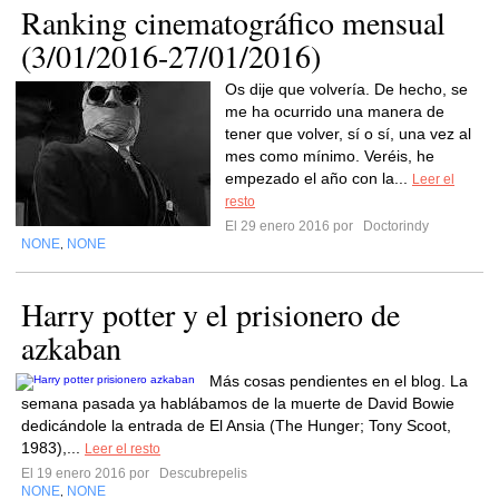
Ranking cinematográfico mensual
(3/01/2016-27/01/2016)
Os dije que volvería. De hecho, se
me ha ocurrido una manera de
tener que volver, sí o sí, una vez al
mes como mínimo. Veréis, he
empezado el año con la...
Leer el
resto
El 29 enero 2016 por
Doctorindy
NONE
NONE
,
Harry potter y el prisionero de
azkaban
Más cosas pendientes en el blog. La
semana pasada ya hablábamos de la muerte de David Bowie
dedicándole la entrada de El Ansia (The Hunger; Tony Scoot,
1983),...
Leer el resto
El 19 enero 2016 por
Descubrepelis
NONE
NONE
,