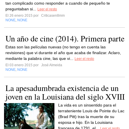
tan complicado como responder a cuando de pequeño te
preguntaban si...
Leer el resto
El 26 enero 2015 por
Criticasen8mm
NONE
NONE
,
Un año de cine (2014). Primera parte
Estas son las películas nuevas (no tengo en cuenta las
revisiones) que vi durante el año que acaba de finalizar. Aclaro,
mediante la palabra cine, las que vi...
Leer el resto
El 03 enero 2015 por
José Almeida
NONE
NONE
,
La apesadumbrada existencia de un
joven en la Louisiana del siglo XVIII
La vida es un sinsentido para el
terrateniente Louis de Pointe du Lac
(Brad Pitt) tras la muerte de su
esposa e hijo. En la Louisiana
francesa de 1791, el...
Leer el resto