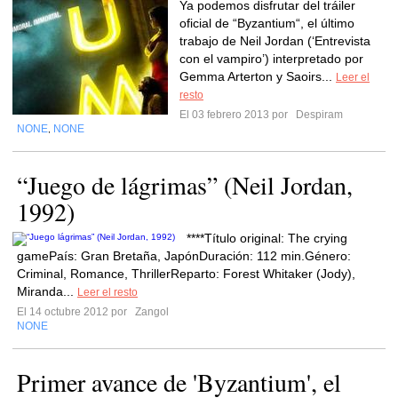
Ya podemos disfrutar del tráiler
oficial de “Byzantium“, el último
trabajo de Neil Jordan (‘Entrevista
con el vampiro’) interpretado por
Gemma Arterton y Saoirs...
Leer el
resto
El 03 febrero 2013 por
Despiram
NONE
NONE
,
“Juego de lágrimas” (Neil Jordan,
1992)
****Título original: The crying
gamePaís: Gran Bretaña, JapónDuración: 112 min.Género:
Criminal, Romance, ThrillerReparto: Forest Whitaker (Jody),
Miranda...
Leer el resto
El 14 octubre 2012 por
Zangol
NONE
Primer avance de 'Byzantium', el