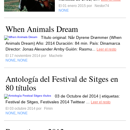
El 01 enero 2015 por
Nestor74
NONE
When Animals Dream
Título original: Når Dyrene Drømmer (When
Animals Dream) Año: 2014 Duración: 84 min. País: Dinamarca
Director: Jonas Alexander Arnby Guión: Rasmu...
Leer el resto
El 17 noviembre 2014 por
Machete
NONE
NONE
,
Antología del Festival de Sitges en
80 títulos
03 de Octubre del 2014 | etiquetas:
Festival de Sitges, Festivales 2014 Twittear ...
Leer el resto
El 03 octubre 2014 por
Fimin
NONE
NONE
,