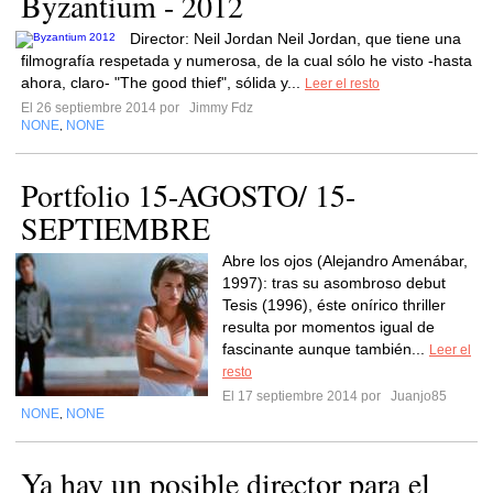
Byzantium - 2012
Director: Neil Jordan Neil Jordan, que tiene una
filmografía respetada y numerosa, de la cual sólo he visto -hasta
ahora, claro- "The good thief", sólida y...
Leer el resto
El 26 septiembre 2014 por
Jimmy Fdz
NONE
NONE
,
Portfolio 15-AGOSTO/ 15-
SEPTIEMBRE
Abre los ojos (Alejandro Amenábar,
1997): tras su asombroso debut
Tesis (1996), éste onírico thriller
resulta por momentos igual de
fascinante aunque también...
Leer el
resto
El 17 septiembre 2014 por
Juanjo85
NONE
NONE
,
Ya hay un posible director para el